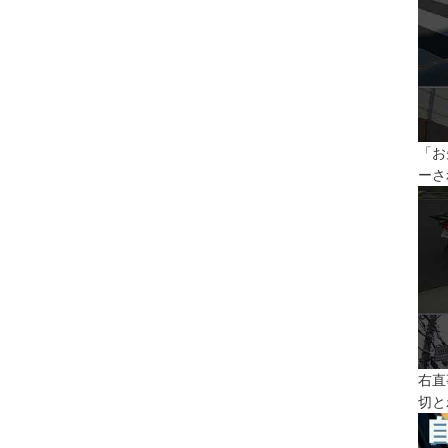
「お
ーさ
右直
切と