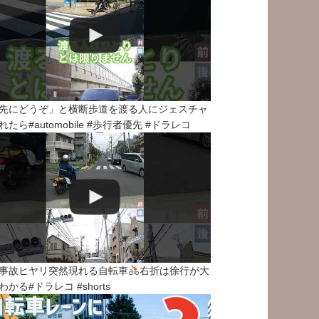
先にどうぞ」と横断歩道を渡る人にジェスチャ
れたら#automobile #歩行者優先 #ドラレコ
事故ヒヤリ突然現れる自転車
右折は徐行が大
わかる#ドラレコ #shorts