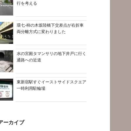
行を考える
環七-柿の木坂陸橋下交差点が右折車
両分離方式に変わりました
水の宮殿タマンサリの地下井戸に行く
通路への近道
東新宿駅すぐイーストサイドスクエア
一時利用駐輪場
アーカイブ