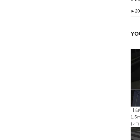
►
20
Y
【自
1.
レコ