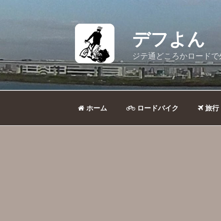
コ
ン
テ
デフよん
ン
ツ
ジテ通どころかロードで
へ
ス
キ
ッ
ホーム
ロードバイク
旅行
プ