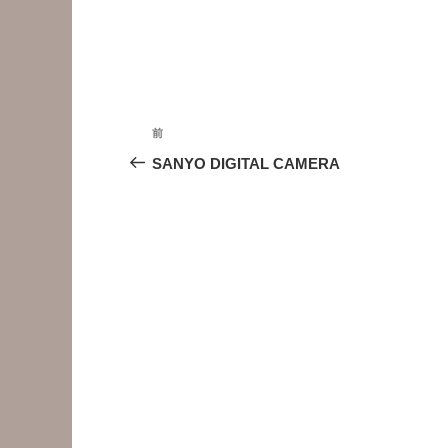
投
前
前
稿
の
SANYO DIGITAL CAMERA
投
ナ
稿
ビ
ゲ
ー
シ
ョ
ン