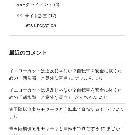
SSHクライアント
(4)
SSLサイト設置
(17)
Let's Encrypt
(9)
最近のコメント
イエローカットは違反じゃない？自転車を安全に抜くた
めの「新常識」と意外な盲点
に
デフよん
より
イエローカットは違反じゃない？自転車を安全に抜くた
めの「新常識」と意外な盲点
に
がんちゃん
より
豊玉陸橋側道をモヤモヤと自転車で直進する
に
デフよん
より
豊玉陸橋側道をモヤモヤと自転車で直進する
に
まじか！