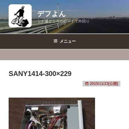
コ
ン
デフよん
テ
ジテ通どころかロードで外回り
ン
ツ
へ
メニュー
ス
キ
ッ
プ
SANY1414-300×229
2015/11/23[公開]