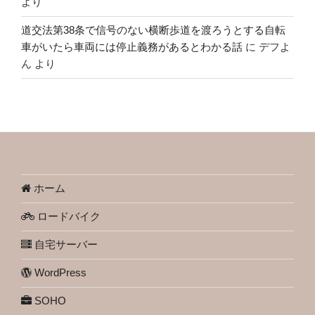
より
道交法第38条で信号のない横断歩道を渡ろうとする自転
車がいたら車両には停止義務があるとわかる話
に
デフよ
ん
より
ホーム
ロードバイク
自宅サーバー
WordPress
SOHO