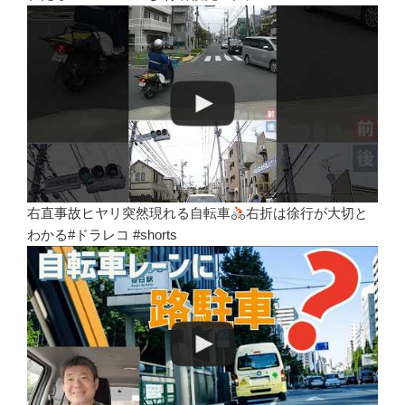
右直事故ヒヤリ突然現れる自転車
右折は徐行が大切と
わかる#ドラレコ #shorts