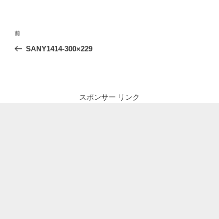
投
前
前
稿
の
SANY1414-300×229
ナ
投
ビ
稿
ゲ
ー
スポンサー リンク
シ
ョ
ン