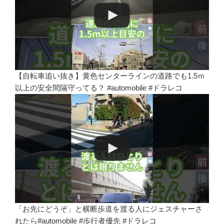
【自転車追い抜き】黄色センターラインの道路でも1.5ｍ
以上の安全間隔守ってる？ #automobile #ドラレコ
「お先にどうぞ」と横断歩道を渡る人にジェスチャーさ
れたら#automobile #歩行者優先 #ドラレコ