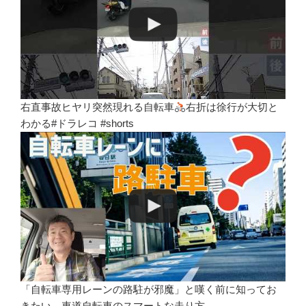
右直事故ヒヤリ突然現れる自転車
右折は徐行が大切と
わかる#ドラレコ #shorts
「自転車専用レーンの路駐が邪魔」と嘆く前に知ってお
きたい、車道自転車のスマートな走り方