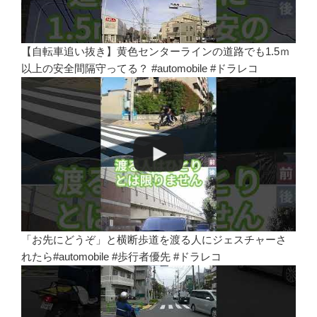
【自転車追い抜き】黄色センターラインの道路でも1.5ｍ
以上の安全間隔守ってる？ #automobile #ドラレコ
「お先にどうぞ」と横断歩道を渡る人にジェスチャーさ
れたら#automobile #歩行者優先 #ドラレコ