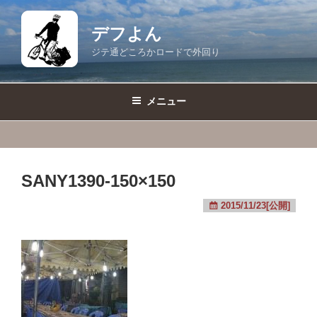
コ
ン
デフよん
テ
ジテ通どころかロードで外回り
ン
ツ
へ
メニュー
ス
キ
ッ
プ
SANY1390-150×150
2015/11/23[公開]