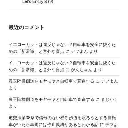
Let's Encrypt
(9)
最近のコメント
イエローカットは違反じゃない？自転車を安全に抜くた
めの「新常識」と意外な盲点
に
デフよん
より
イエローカットは違反じゃない？自転車を安全に抜くた
めの「新常識」と意外な盲点
に
がんちゃん
より
豊玉陸橋側道をモヤモヤと自転車で直進する
に
デフよん
より
豊玉陸橋側道をモヤモヤと自転車で直進する
に
まじか！
より
道交法第38条で信号のない横断歩道を渡ろうとする自転
車がいたら車両には停止義務があるとわかる話
に
デフよ