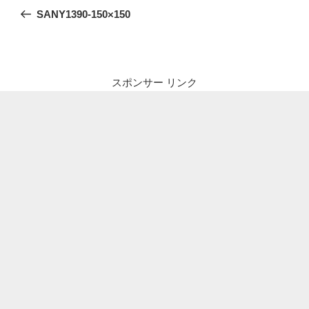
稿
の
SANY1390-150×150
ナ
投
ビ
稿
ゲ
ー
スポンサー リンク
シ
ョ
ン