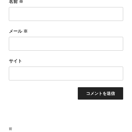
名前
※
メール
※
サイト
投
前
前