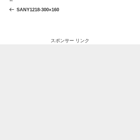
前
稿
の
SANY1218-300×160
ナ
投
ビ
稿
ゲ
ー
スポンサー リンク
シ
ョ
ン