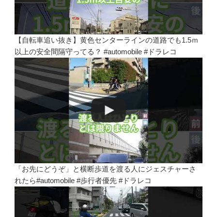
【自転車追い抜き】黄色センターラインの道路でも1.5ｍ
以上の安全間隔守ってる？ #automobile #ドラレコ
「お先にどうぞ」と横断歩道を渡る人にジェスチャーさ
れたら#automobile #歩行者優先 #ドラレコ