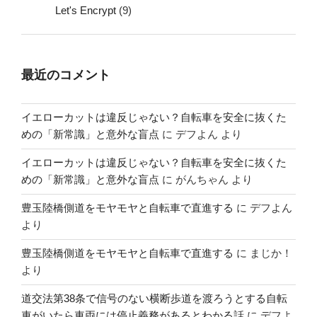
Let's Encrypt
(9)
最近のコメント
イエローカットは違反じゃない？自転車を安全に抜くた
めの「新常識」と意外な盲点
に
デフよん
より
イエローカットは違反じゃない？自転車を安全に抜くた
めの「新常識」と意外な盲点
に
がんちゃん
より
豊玉陸橋側道をモヤモヤと自転車で直進する
に
デフよん
より
豊玉陸橋側道をモヤモヤと自転車で直進する
に
まじか！
より
道交法第38条で信号のない横断歩道を渡ろうとする自転
車がいたら車両には停止義務があるとわかる話
に
デフよ