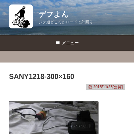
コ
ン
デフよん
テ
ジテ通どころかロードで外回り
ン
ツ
へ
メニュー
ス
キ
ッ
プ
SANY1218-300×160
2015/11/23[公開]