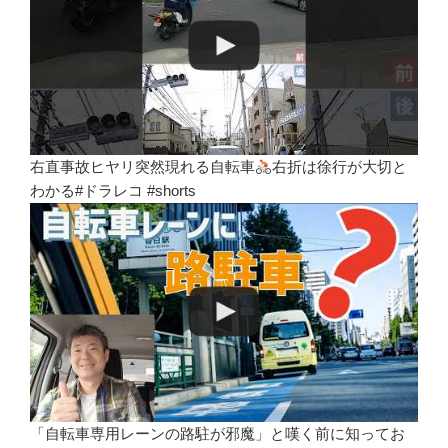
右直事故ヒヤリ突然現れる自転車
右折は徐行が大切と
わかる#ドラレコ #shorts
「自転車専用レーンの路駐が邪魔」と嘆く前に知ってお