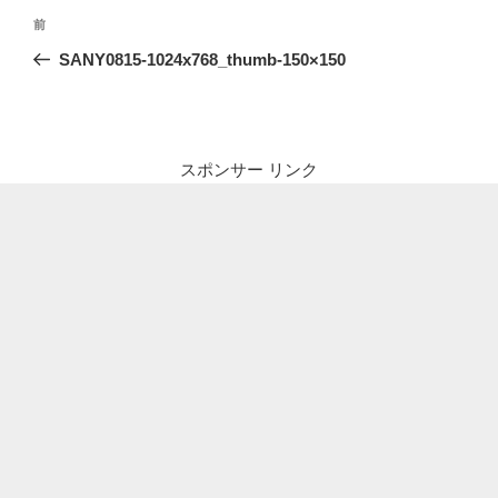
投
前
前
稿
の
SANY0815-1024x768_thumb-150×150
ナ
投
ビ
稿
ゲ
ー
スポンサー リンク
シ
ョ
ン