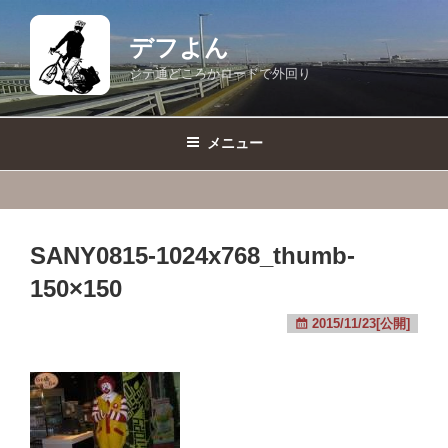
コ
ン
デフよん
テ
ジテ通どころかロードで外回り
ン
ツ
へ
メニュー
ス
キ
ッ
プ
SANY0815-1024x768_thumb-
150×150
2015/11/23[公開]