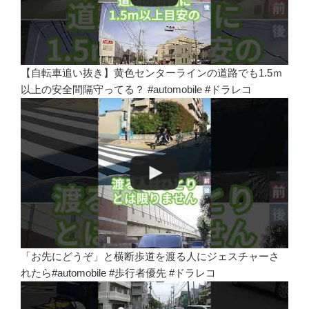
【自転車追い抜き】黄色センターラインの道路でも1.5ｍ
以上の安全間隔守ってる？ #automobile #ドラレコ
「お先にどうぞ」と横断歩道を渡る人にジェスチャーさ
れたら#automobile #歩行者優先 #ドラレコ