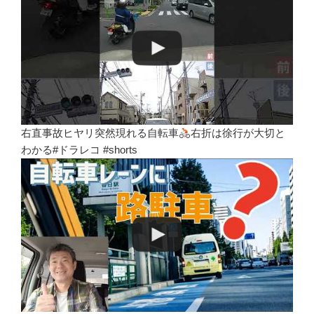
右直事故ヒヤリ突然現れる自転車
右折は徐行が大切と
わかる#ドラレコ #shorts