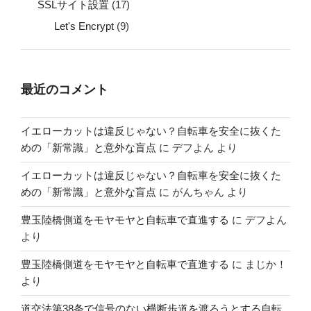
SSLサイト設置
(17)
Let's Encrypt
(9)
最近のコメント
イエローカットは違反じゃない？自転車を安全に抜くた
めの「新常識」と意外な盲点
に
デフよん
より
イエローカットは違反じゃない？自転車を安全に抜くた
めの「新常識」と意外な盲点
に
がんちゃん
より
豊玉陸橋側道をモヤモヤと自転車で直進する
に
デフよん
より
豊玉陸橋側道をモヤモヤと自転車で直進する
に
まじか！
より
道交法第38条で信号のない横断歩道を渡ろうとする自転