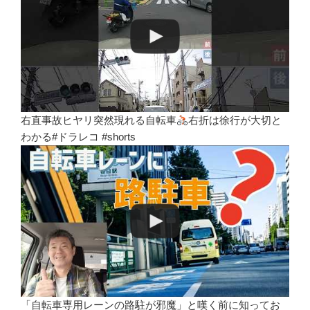
右直事故ヒヤリ突然現れる自転車
右折は徐行が大切と
わかる#ドラレコ #shorts
「自転車専用レーンの路駐が邪魔」と嘆く前に知ってお