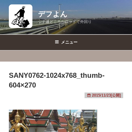
コ
ン
デフよん
テ
ジテ通どころかロードで外回り
ン
ツ
へ
メニュー
ス
キ
ッ
プ
SANY0762-1024x768_thumb-
604×270
2015/11/23[公開]