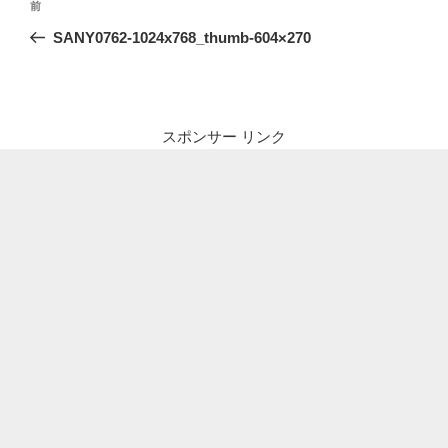
前
前
稿
の
SANY0762-1024x768_thumb-604×270
ナ
投
ビ
稿
ゲ
ー
スポンサー リンク
シ
ョ
ン