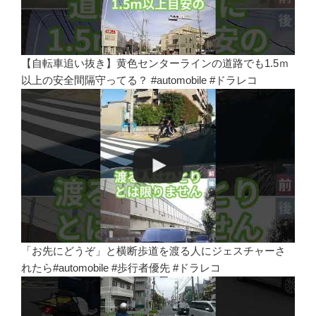
【自転車追い抜き】黄色センターラインの道路でも1.5ｍ
以上の安全間隔守ってる？ #automobile #ドラレコ
「お先にどうぞ」と横断歩道を渡る人にジェスチャーさ
れたら#automobile #歩行者優先 #ドラレコ