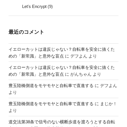
Let's Encrypt
(9)
最近のコメント
イエローカットは違反じゃない？自転車を安全に抜くた
めの「新常識」と意外な盲点
に
デフよん
より
イエローカットは違反じゃない？自転車を安全に抜くた
めの「新常識」と意外な盲点
に
がんちゃん
より
豊玉陸橋側道をモヤモヤと自転車で直進する
に
デフよん
より
豊玉陸橋側道をモヤモヤと自転車で直進する
に
まじか！
より
道交法第38条で信号のない横断歩道を渡ろうとする自転