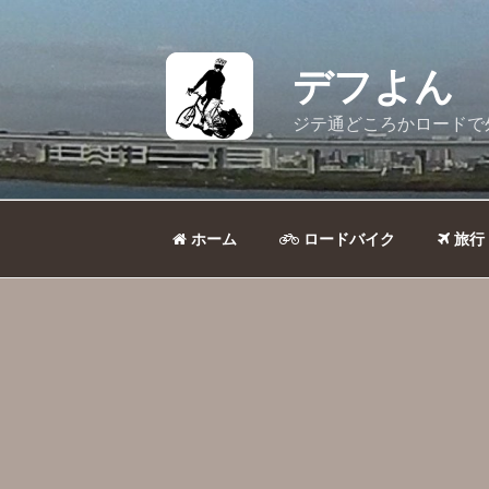
コ
ン
テ
デフよん
ン
ツ
ジテ通どころかロードで
へ
ス
キ
ッ
ホーム
ロードバイク
旅行
プ