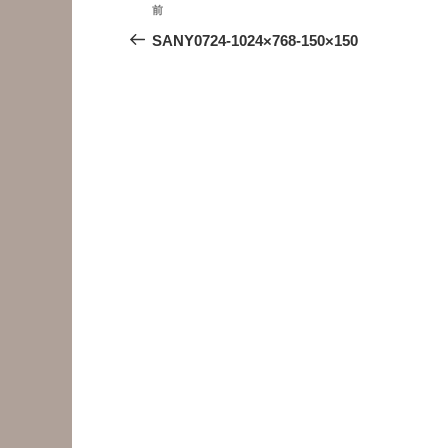
投
前
前
稿
の
SANY0724-1024×768-150×150
投
ナ
稿
ビ
ゲ
ー
シ
ョ
ン