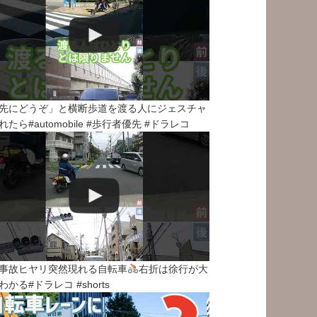
先にどうぞ」と横断歩道を渡る人にジェスチャ
れたら#automobile #歩行者優先 #ドラレコ
事故ヒヤリ突然現れる自転車
右折は徐行が大
わかる#ドラレコ #shorts