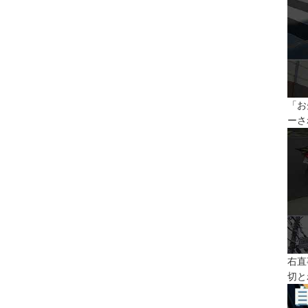
「お
ーさ
右直
切と