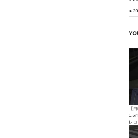
►
20
Y
【自
1.
レコ