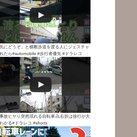
先にどうぞ」と横断歩道を渡る人にジェスチャ
れたら#automobile #歩行者優先 #ドラレコ
事故ヒヤリ突然現れる自転車
右折は徐行が大
わかる#ドラレコ #shorts