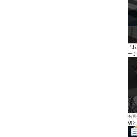
「お
ーさ
右直
切と