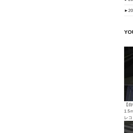
►
20
Y
【自
1.
レコ