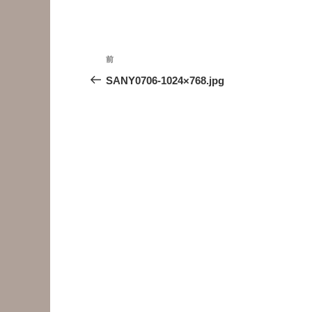
投
前
前
稿
の
SANY0706-1024×768.jpg
投
ナ
稿
ビ
ゲ
ー
シ
ョ
ン