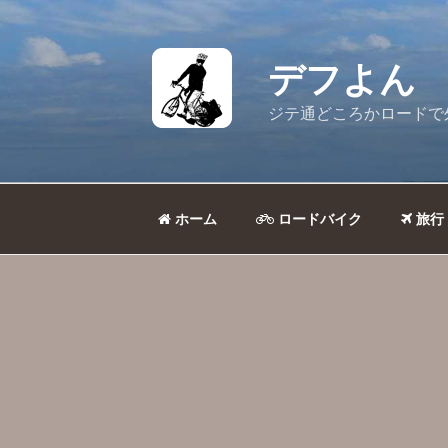
コ
ン
テ
デフよん
ン
ツ
ジテ通どころかロードで
へ
ス
キ
ッ
ホーム
ロードバイク
旅行
プ