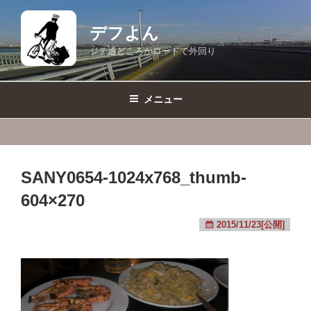
コ
ン
デフよん
テ
ジテ通どころかロードで外回り
ン
ツ
へ
メニュー
ス
キ
ッ
プ
SANY0654-1024x768_thumb-
604×270
2015/11/23[公開]