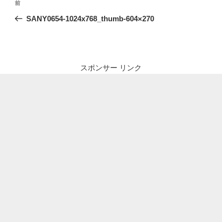
前
前
稿
の
SANY0654-1024x768_thumb-604×270
ナ
投
ビ
稿
ゲ
ー
スポンサー リンク
シ
ョ
ン