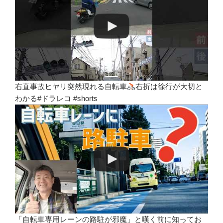
右直事故ヒヤリ突然現れる自転車
右折は徐行が大切と
わかる#ドラレコ #shorts
「自転車専用レーンの路駐が邪魔」と嘆く前に知ってお