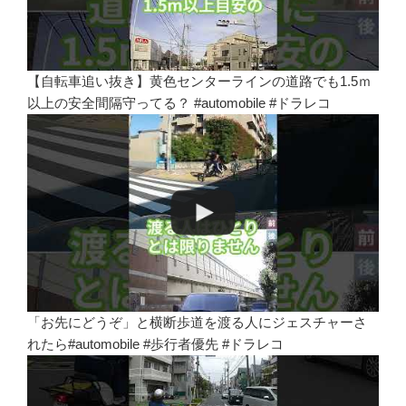
【自転車追い抜き】黄色センターラインの道路でも1.5ｍ
以上の安全間隔守ってる？ #automobile #ドラレコ
「お先にどうぞ」と横断歩道を渡る人にジェスチャーさ
れたら#automobile #歩行者優先 #ドラレコ