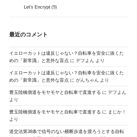
Let's Encrypt
(9)
最近のコメント
イエローカットは違反じゃない？自転車を安全に抜くた
めの「新常識」と意外な盲点
に
デフよん
より
イエローカットは違反じゃない？自転車を安全に抜くた
めの「新常識」と意外な盲点
に
がんちゃん
より
豊玉陸橋側道をモヤモヤと自転車で直進する
に
デフよん
より
豊玉陸橋側道をモヤモヤと自転車で直進する
に
まじか！
より
道交法第38条で信号のない横断歩道を渡ろうとする自転