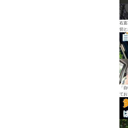
右直
切と
「自
てお