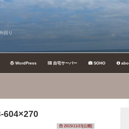
外回り
WordPress
自宅サーバー
SOHO
abo
-604×270
2015/11/23[公開]