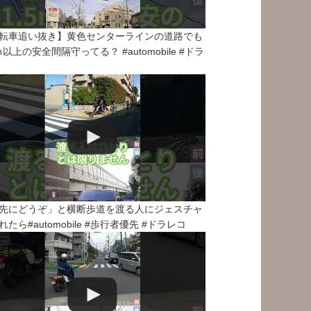
転車追い抜き】黄色センターラインの道路でも
5ｍ以上の安全間隔守ってる？ #automobile #ドラ
先にどうぞ」と横断歩道を渡る人にジェスチャ
れたら#automobile #歩行者優先 #ドラレコ