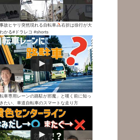
事故ヒヤリ突然現れる自転車
右折は徐行が大
わかる#ドラレコ #shorts
転車専用レーンの路駐が邪魔」と嘆く前に知っ
きたい、車道自転車のスマートな走り方