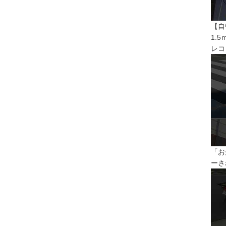
【自
1.
レコ
「お
ーさ