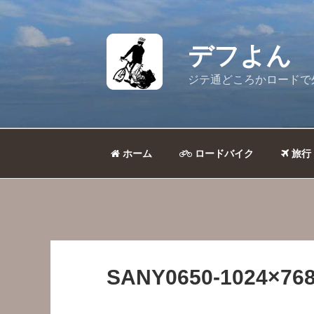
コ
ン
テ
デフよん
ン
ツ
ジテ通どころかロードで
へ
ス
キ
ッ
ホーム
ロードバイク
旅行
プ
SANY0650-1024×768