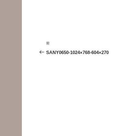
投
前
前
稿
の
SANY0650-1024×768-604×270
投
ナ
稿
ビ
ゲ
ー
シ
ョ
ン