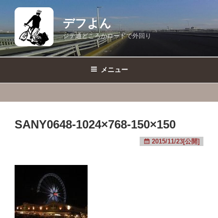
コ
ン
デフよん
テ
ジテ通どころかロードで外回り
ン
ツ
へ
メニュー
ス
キ
ッ
プ
SANY0648-1024×768-150×150
2015/11/23[公開]