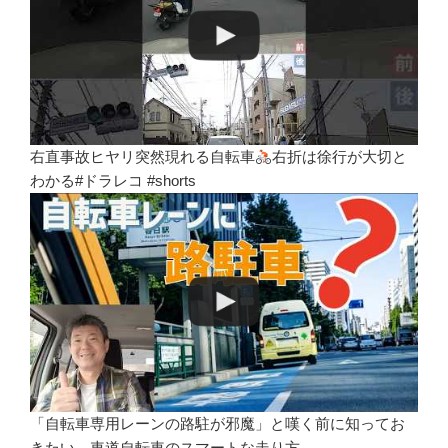
右直事故ヒヤリ突然現れる自転車
右折は徐行が大切と
わかる#ドラレコ #shorts
「自転車専用レーンの路駐が邪魔」と嘆く前に知ってお
きたい、車道自転車のスマートな走り方