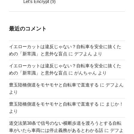
Let's Encrypt
(9)
最近のコメント
イエローカットは違反じゃない？自転車を安全に抜くた
めの「新常識」と意外な盲点
に
デフよん
より
イエローカットは違反じゃない？自転車を安全に抜くた
めの「新常識」と意外な盲点
に
がんちゃん
より
豊玉陸橋側道をモヤモヤと自転車で直進する
に
デフよん
より
豊玉陸橋側道をモヤモヤと自転車で直進する
に
まじか！
より
道交法第38条で信号のない横断歩道を渡ろうとする自転
車がいたら車両には停止義務があるとわかる話
に
デフよ