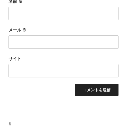
名前
※
メール
※
サイト
投
前
前