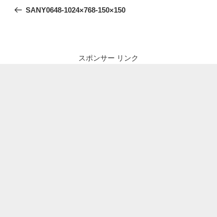
稿
の
SANY0648-1024×768-150×150
ナ
投
ビ
稿
ゲ
ー
スポンサー リンク
シ
ョ
ン