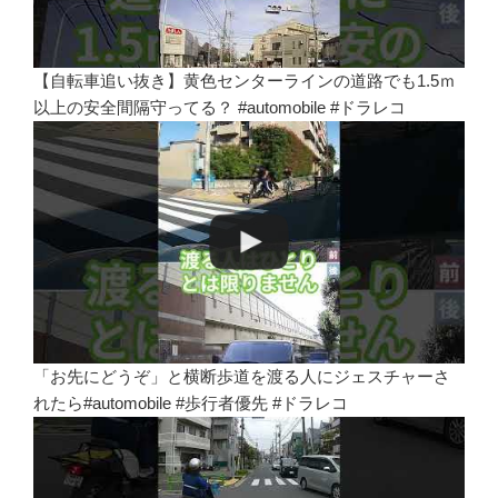
【自転車追い抜き】黄色センターラインの道路でも1.5ｍ
以上の安全間隔守ってる？ #automobile #ドラレコ
「お先にどうぞ」と横断歩道を渡る人にジェスチャーさ
れたら#automobile #歩行者優先 #ドラレコ