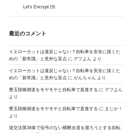
Let's Encrypt
(9)
最近のコメント
イエローカットは違反じゃない？自転車を安全に抜くた
めの「新常識」と意外な盲点
に
デフよん
より
イエローカットは違反じゃない？自転車を安全に抜くた
めの「新常識」と意外な盲点
に
がんちゃん
より
豊玉陸橋側道をモヤモヤと自転車で直進する
に
デフよん
より
豊玉陸橋側道をモヤモヤと自転車で直進する
に
まじか！
より
道交法第38条で信号のない横断歩道を渡ろうとする自転