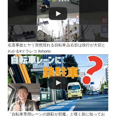
右直事故ヒヤリ突然現れる自転車
右折は徐行が大切と
わかる#ドラレコ #shorts
「自転車専用レーンの路駐が邪魔」と嘆く前に知ってお