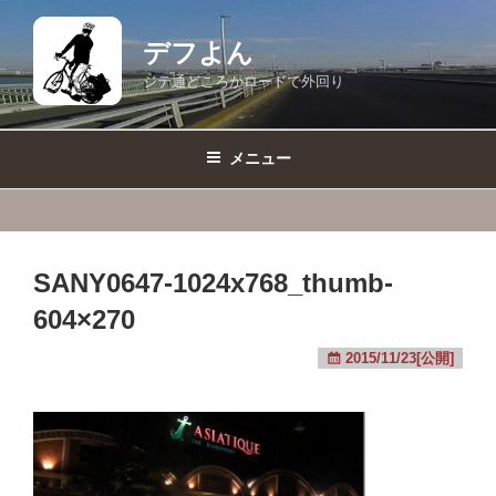
コ
ン
デフよん
テ
ジテ通どころかロードで外回り
ン
ツ
へ
メニュー
ス
キ
ッ
プ
SANY0647-1024x768_thumb-
604×270
2015/11/23[公開]