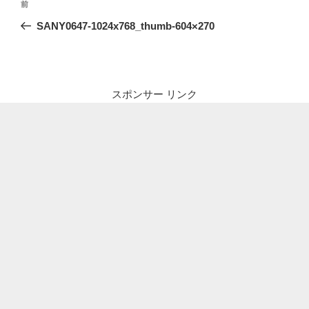
前
前
稿
の
SANY0647-1024x768_thumb-604×270
ナ
投
ビ
稿
ゲ
ー
スポンサー リンク
シ
ョ
ン