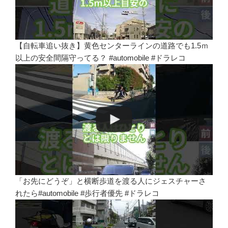
【自転車追い抜き】黄色センターラインの道路でも1.5ｍ
以上の安全間隔守ってる？ #automobile #ドラレコ
「お先にどうぞ」と横断歩道を渡る人にジェスチャーさ
れたら#automobile #歩行者優先 #ドラレコ