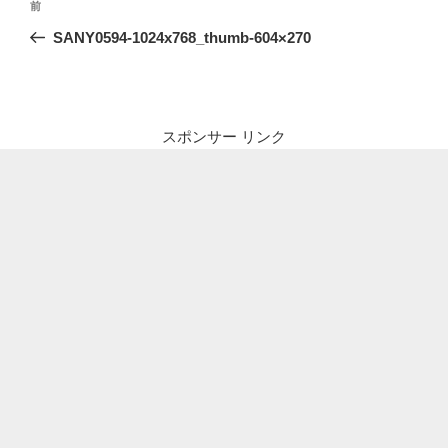
前
前
稿
の
SANY0594-1024x768_thumb-604×270
ナ
投
ビ
稿
ゲ
ー
スポンサー リンク
シ
ョ
ン