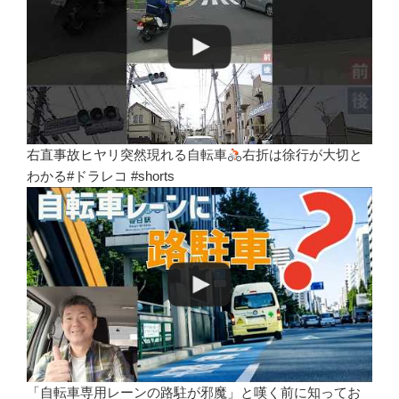
右直事故ヒヤリ突然現れる自転車
右折は徐行が大切と
わかる#ドラレコ #shorts
「自転車専用レーンの路駐が邪魔」と嘆く前に知ってお