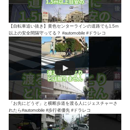
【自転車追い抜き】黄色センターラインの道路でも1.5ｍ
以上の安全間隔守ってる？ #automobile #ドラレコ
「お先にどうぞ」と横断歩道を渡る人にジェスチャーさ
れたら#automobile #歩行者優先 #ドラレコ