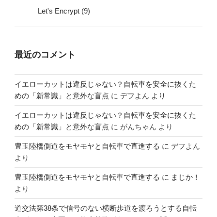
Let's Encrypt
(9)
最近のコメント
イエローカットは違反じゃない？自転車を安全に抜くた
めの「新常識」と意外な盲点
に
デフよん
より
イエローカットは違反じゃない？自転車を安全に抜くた
めの「新常識」と意外な盲点
に
がんちゃん
より
豊玉陸橋側道をモヤモヤと自転車で直進する
に
デフよん
より
豊玉陸橋側道をモヤモヤと自転車で直進する
に
まじか！
より
道交法第38条で信号のない横断歩道を渡ろうとする自転