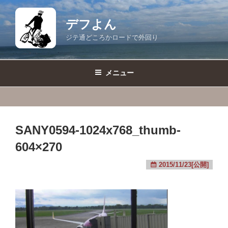
コ
ン
デフよん
テ
ジテ通どころかロードで外回り
ン
ツ
へ
メニュー
ス
キ
ッ
プ
SANY0594-1024x768_thumb-
604×270
2015/11/23[公開]