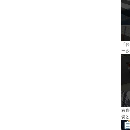
「お
ーさ
右直
切と