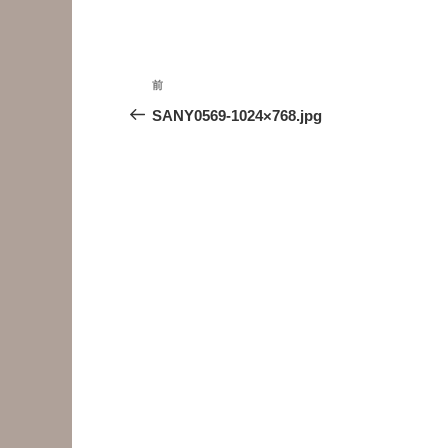
投
前
前
稿
の
SANY0569-1024×768.jpg
投
ナ
稿
ビ
ゲ
ー
シ
ョ
ン