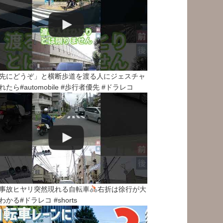
先にどうぞ」と横断歩道を渡る人にジェスチャ
れたら#automobile #歩行者優先 #ドラレコ
事故ヒヤリ突然現れる自転車
右折は徐行が大
わかる#ドラレコ #shorts