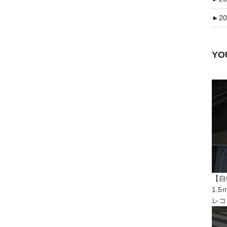
►
20
Y
【自
1.
レコ