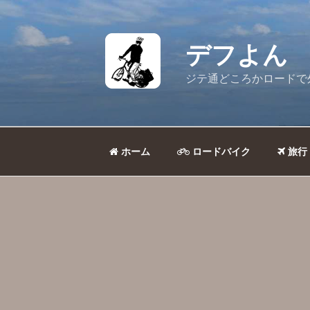
コ
ン
テ
デフよん
ン
ツ
ジテ通どころかロードで
へ
ス
キ
ッ
ホーム
ロードバイク
旅行
プ