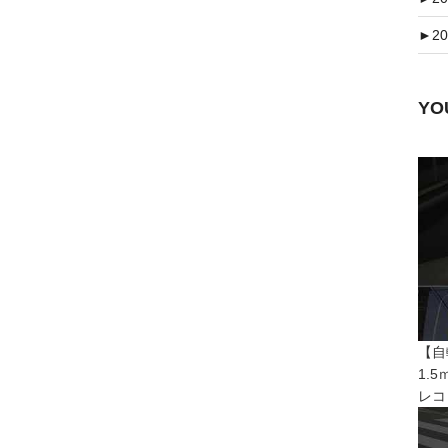
►
20
Y
【自
1.
レコ