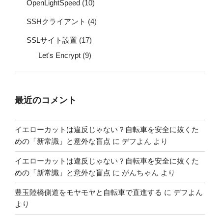
OpenLightSpeed
(10)
SSHクライアント
(4)
SSLサイト設置
(17)
Let's Encrypt
(9)
最近のコメント
イエローカットは違反じゃない？自転車を安全に抜くた
めの「新常識」と意外な盲点
に
デフよん
より
イエローカットは違反じゃない？自転車を安全に抜くた
めの「新常識」と意外な盲点
に
がんちゃん
より
豊玉陸橋側道をモヤモヤと自転車で直進する
に
デフよん
より