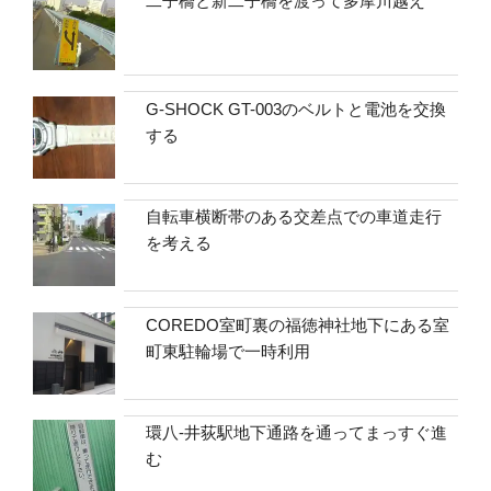
二子橋と新二子橋を渡って多摩川越え
G-SHOCK GT-003のベルトと電池を交換
する
自転車横断帯のある交差点での車道走行
を考える
COREDO室町裏の福徳神社地下にある室
町東駐輪場で一時利用
環八-井荻駅地下通路を通ってまっすぐ進
む