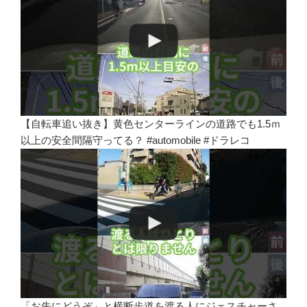
【自転車追い抜き】黄色センターラインの道路でも1.5ｍ
以上の安全間隔守ってる？ #automobile #ドラレコ
「お先にどうぞ」と横断歩道を渡る人にジェスチャーさ