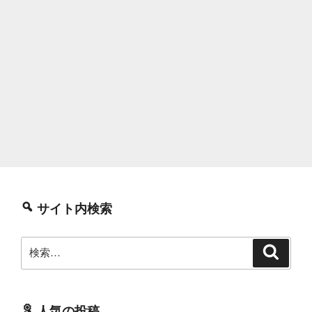
サイト内検索
検
検
索
索:
人気の投稿