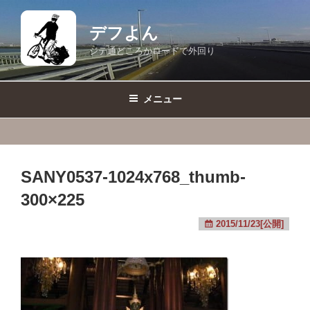
コ
ン
デフよん
テ
ジテ通どころかロードで外回り
ン
ツ
へ
メニュー
ス
キ
ッ
プ
SANY0537-1024x768_thumb-
300×225
2015/11/23[公開]