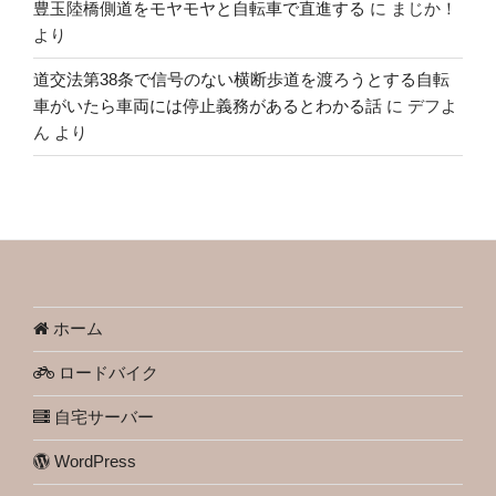
豊玉陸橋側道をモヤモヤと自転車で直進する
に
まじか！
より
道交法第38条で信号のない横断歩道を渡ろうとする自転
車がいたら車両には停止義務があるとわかる話
に
デフよ
ん
より
ホーム
ロードバイク
自宅サーバー
WordPress