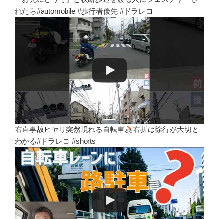
れたら#automobile #歩行者優先 #ドラレコ
右直事故ヒヤリ突然現れる自転車
右折は徐行が大切と
わかる#ドラレコ #shorts