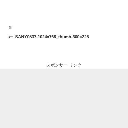
投
前
前
稿
の
SANY0537-1024x768_thumb-300×225
ナ
投
ビ
稿
ゲ
ー
スポンサー リンク
シ
ョ
ン