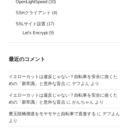
OpenLightSpeed
(10)
SSHクライアント
(4)
SSLサイト設置
(17)
Let's Encrypt
(9)
最近のコメント
イエローカットは違反じゃない？自転車を安全に抜くた
めの「新常識」と意外な盲点
に
デフよん
より
イエローカットは違反じゃない？自転車を安全に抜くた
めの「新常識」と意外な盲点
に
がんちゃん
より
豊玉陸橋側道をモヤモヤと自転車で直進する
に
デフよん
より