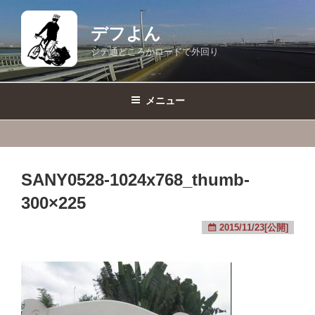
コ
ン
デフよん
テ
ジテ通どころかロードで外回り
ン
ツ
へ
メニュー
ス
キ
ッ
プ
SANY0528-1024x768_thumb-
300×225
2015/11/23[公開]