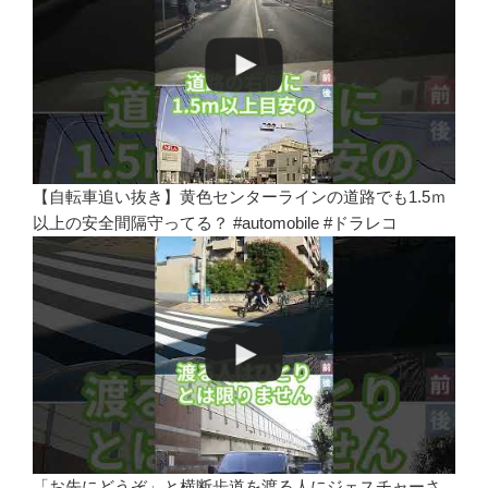
【自転車追い抜き】黄色センターラインの道路でも1.5ｍ
以上の安全間隔守ってる？ #automobile #ドラレコ
「お先にどうぞ」と横断歩道を渡る人にジェスチャーさ