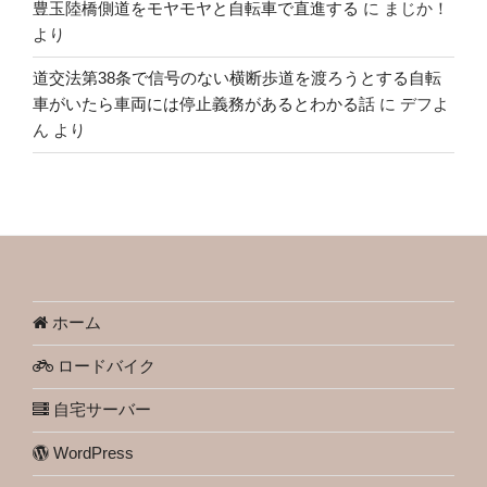
豊玉陸橋側道をモヤモヤと自転車で直進する
に
まじか！
より
道交法第38条で信号のない横断歩道を渡ろうとする自転
車がいたら車両には停止義務があるとわかる話
に
デフよ
ん
より
ホーム
ロードバイク
自宅サーバー
WordPress