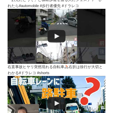
れたら#automobile #歩行者優先 #ドラレコ
右直事故ヒヤリ突然現れる自転車
右折は徐行が大切と
わかる#ドラレコ #shorts