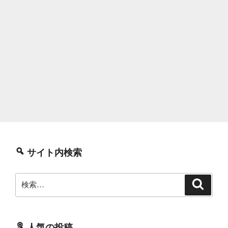
サイト内検索
検
検
索
索:
人気の投稿