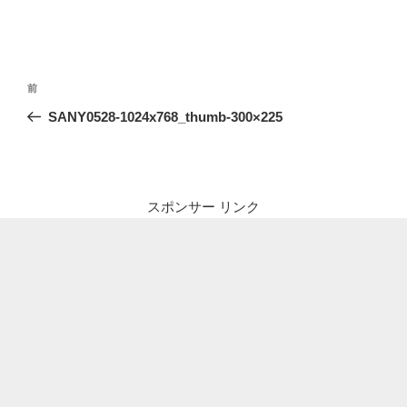
投
前
前
稿
の
SANY0528-1024x768_thumb-300×225
ナ
投
ビ
稿
ゲ
ー
スポンサー リンク
シ
ョ
ン