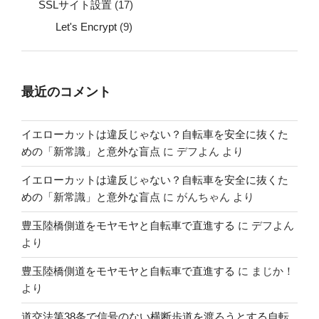
SSLサイト設置
(17)
Let's Encrypt
(9)
最近のコメント
イエローカットは違反じゃない？自転車を安全に抜くた
めの「新常識」と意外な盲点
に
デフよん
より
イエローカットは違反じゃない？自転車を安全に抜くた
めの「新常識」と意外な盲点
に
がんちゃん
より
豊玉陸橋側道をモヤモヤと自転車で直進する
に
デフよん
より
豊玉陸橋側道をモヤモヤと自転車で直進する
に
まじか！
より
道交法第38条で信号のない横断歩道を渡ろうとする自転