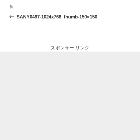
投
前
前
稿
の
SANY0497-1024x768_thumb-150×150
ナ
投
ビ
稿
ゲ
ー
スポンサー リンク
シ
ョ
ン