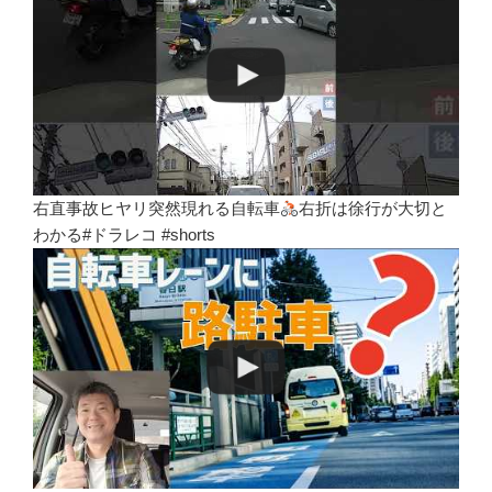
右直事故ヒヤリ突然現れる自転車
右折は徐行が大切と
わかる#ドラレコ #shorts