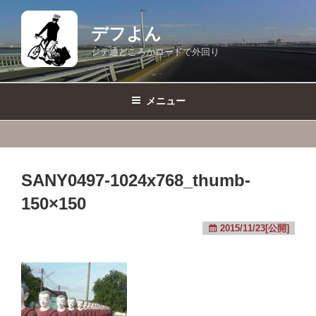
コ
ン
デフよん
テ
ジテ通どころかロードで外回り
ン
ツ
へ
メニュー
ス
キ
ッ
プ
SANY0497-1024x768_thumb-
150×150
2015/11/23[公開]