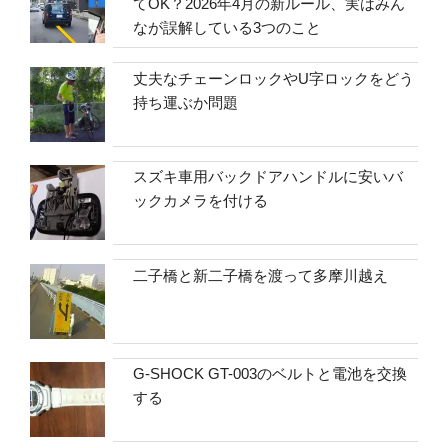
てOK？2026年4月の新ルール、実はみん
なが誤解している3つのこと
丈夫なチェーンロックやU字ロックをどう
持ち運ぶか問題
スズキ車用バックドアハンドルに安いバ
ックカメラを付ける
二子橋と新二子橋を渡って多摩川越え
G-SHOCK GT-003のベルトと電池を交換
する