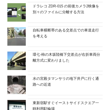
ドラレコ ZDR-015 の前後カメラ2映像を
別々のファイルに分離する方法
自転車横断帯のある交差点での車道走行
を考える
環七-柿の木坂陸橋下交差点が右折車両分
離方式に変わりました
水の宮殿タマンサリの地下井戸に行く通
路への近道
東新宿駅すぐイーストサイドスクエア一
時利用駐輪場