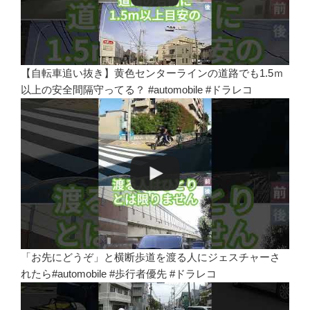
【自転車追い抜き】黄色センターラインの道路でも1.5ｍ
以上の安全間隔守ってる？ #automobile #ドラレコ
「お先にどうぞ」と横断歩道を渡る人にジェスチャーさ
れたら#automobile #歩行者優先 #ドラレコ