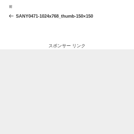
投
前
前
稿
の
SANY0471-1024x768_thumb-150×150
ナ
投
ビ
稿
ゲ
ー
スポンサー リンク
シ
ョ
ン