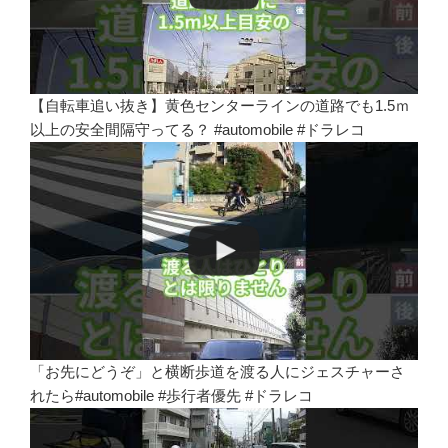
【自転車追い抜き】黄色センターラインの道路でも1.5ｍ
以上の安全間隔守ってる？ #automobile #ドラレコ
「お先にどうぞ」と横断歩道を渡る人にジェスチャーさ
れたら#automobile #歩行者優先 #ドラレコ