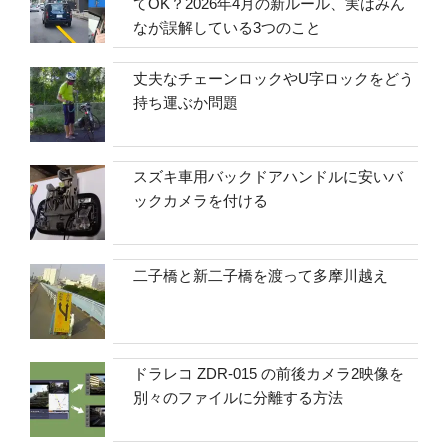
てOK？2026年4月の新ルール、実はみん
なが誤解している3つのこと
丈夫なチェーンロックやU字ロックをどう
持ち運ぶか問題
スズキ車用バックドアハンドルに安いバ
ックカメラを付ける
二子橋と新二子橋を渡って多摩川越え
ドラレコ ZDR-015 の前後カメラ2映像を
別々のファイルに分離する方法