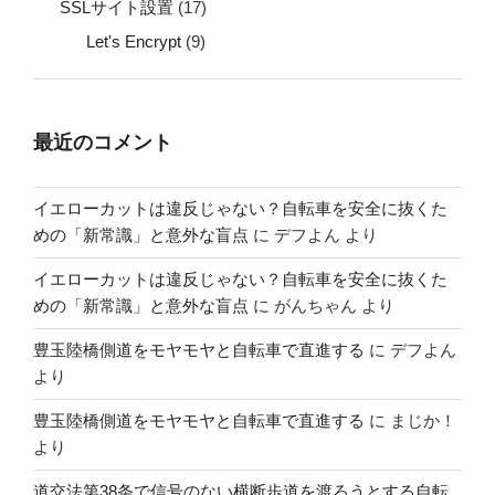
SSLサイト設置
(17)
Let's Encrypt
(9)
最近のコメント
イエローカットは違反じゃない？自転車を安全に抜くた
めの「新常識」と意外な盲点
に
デフよん
より
イエローカットは違反じゃない？自転車を安全に抜くた
めの「新常識」と意外な盲点
に
がんちゃん
より
豊玉陸橋側道をモヤモヤと自転車で直進する
に
デフよん
より
豊玉陸橋側道をモヤモヤと自転車で直進する
に
まじか！
より
道交法第38条で信号のない横断歩道を渡ろうとする自転