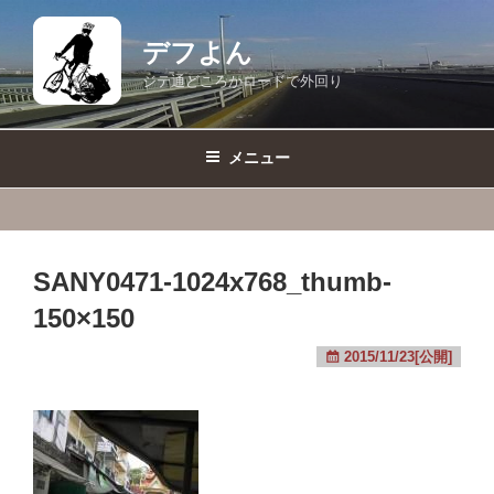
コ
ン
デフよん
テ
ジテ通どころかロードで外回り
ン
ツ
へ
メニュー
ス
キ
ッ
プ
SANY0471-1024x768_thumb-
150×150
2015/11/23[公開]