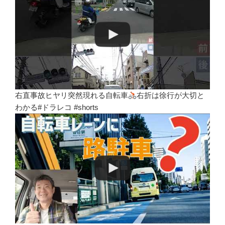
右直事故ヒヤリ突然現れる自転車
右折は徐行が大切と
わかる#ドラレコ #shorts