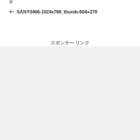
前
前
稿
の
SANY0466-1024x768_thumb-604×270
ナ
投
ビ
稿
ゲ
ー
スポンサー リンク
シ
ョ
ン