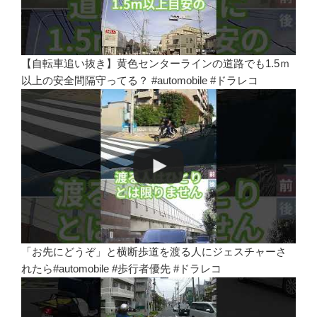
【自転車追い抜き】黄色センターラインの道路でも1.5ｍ
以上の安全間隔守ってる？ #automobile #ドラレコ
「お先にどうぞ」と横断歩道を渡る人にジェスチャーさ
れたら#automobile #歩行者優先 #ドラレコ