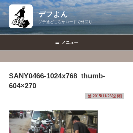
コ
ン
デフよん
テ
ジテ通どころかロードで外回り
ン
ツ
へ
メニュー
ス
キ
ッ
プ
SANY0466-1024x768_thumb-
604×270
2015/11/23[公開]