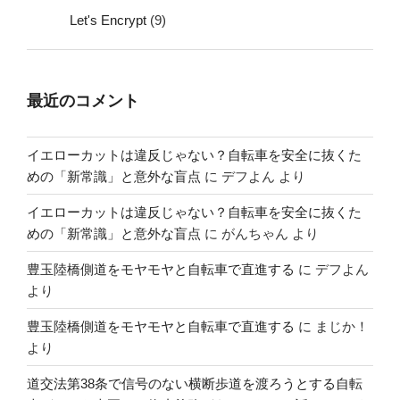
Let's Encrypt
(9)
最近のコメント
イエローカットは違反じゃない？自転車を安全に抜くた
めの「新常識」と意外な盲点
に
デフよん
より
イエローカットは違反じゃない？自転車を安全に抜くた
めの「新常識」と意外な盲点
に
がんちゃん
より
豊玉陸橋側道をモヤモヤと自転車で直進する
に
デフよん
より
豊玉陸橋側道をモヤモヤと自転車で直進する
に
まじか！
より
道交法第38条で信号のない横断歩道を渡ろうとする自転