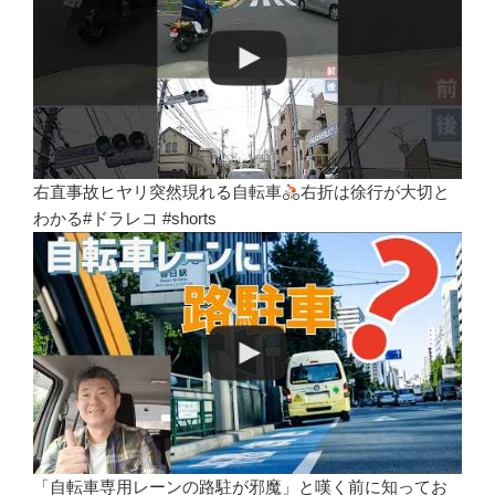
右直事故ヒヤリ突然現れる自転車
右折は徐行が大切と
わかる#ドラレコ #shorts
「自転車専用レーンの路駐が邪魔」と嘆く前に知ってお