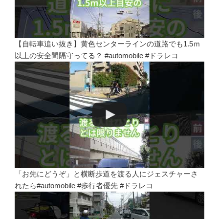
【自転車追い抜き】黄色センターラインの道路でも1.5ｍ
以上の安全間隔守ってる？ #automobile #ドラレコ
「お先にどうぞ」と横断歩道を渡る人にジェスチャーさ
れたら#automobile #歩行者優先 #ドラレコ