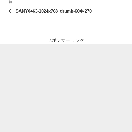
前
前
稿
の
SANY0463-1024x768_thumb-604×270
ナ
投
ビ
稿
ゲ
ー
スポンサー リンク
シ
ョ
ン