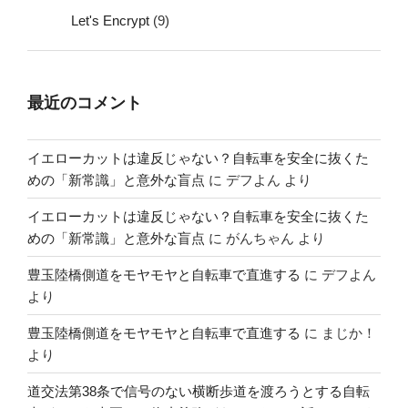
Let's Encrypt
(9)
最近のコメント
イエローカットは違反じゃない？自転車を安全に抜くた
めの「新常識」と意外な盲点
に
デフよん
より
イエローカットは違反じゃない？自転車を安全に抜くた
めの「新常識」と意外な盲点
に
がんちゃん
より
豊玉陸橋側道をモヤモヤと自転車で直進する
に
デフよん
より
豊玉陸橋側道をモヤモヤと自転車で直進する
に
まじか！
より
道交法第38条で信号のない横断歩道を渡ろうとする自転