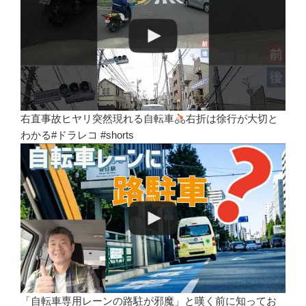
右直事故ヒヤリ突然現れる自転車
右折は徐行が大切と
わかる#ドラレコ #shorts
「自転車専用レーンの路駐が邪魔」と嘆く前に知ってお