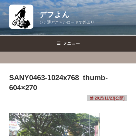
コ
ン
デフよん
テ
ジテ通どころかロードで外回り
ン
ツ
へ
メニュー
ス
キ
ッ
プ
SANY0463-1024x768_thumb-
604×270
2015/11/23[公開]