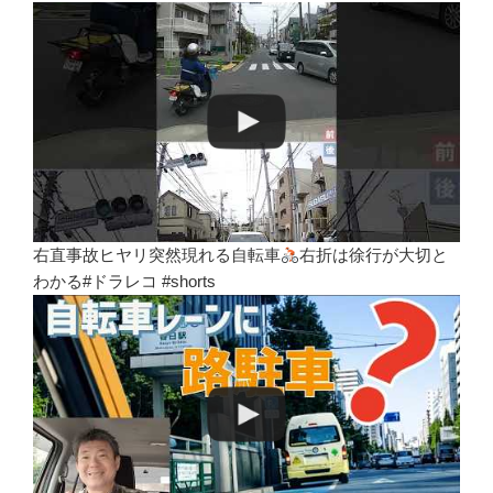
右直事故ヒヤリ突然現れる自転車
右折は徐行が大切と
わかる#ドラレコ #shorts