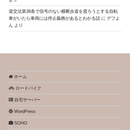
道交法第38条で信号のない横断歩道を渡ろうとする自転
車がいたら車両には停止義務があるとわかる話
に
デフよ
ん
より
ホーム
ロードバイク
自宅サーバー
WordPress
SOHO