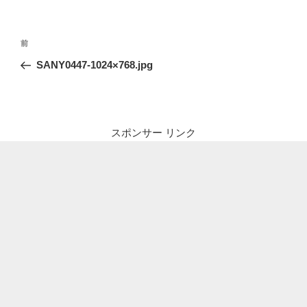
投
前
前
稿
の
SANY0447-1024×768.jpg
ナ
投
ビ
稿
ゲ
ー
スポンサー リンク
シ
ョ
ン