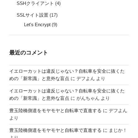
SSHクライアント
(4)
SSLサイト設置
(17)
Let's Encrypt
(9)
最近のコメント
イエローカットは違反じゃない？自転車を安全に抜くた
めの「新常識」と意外な盲点
に
デフよん
より
イエローカットは違反じゃない？自転車を安全に抜くた
めの「新常識」と意外な盲点
に
がんちゃん
より
豊玉陸橋側道をモヤモヤと自転車で直進する
に
デフよん
より
豊玉陸橋側道をモヤモヤと自転車で直進する
に
まじか！
より