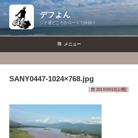
コ
ン
デフよん
テ
ジテ通どころかロードで外回り
ン
ツ
へ
メニュー
ス
キ
ッ
プ
SANY0447-1024×768.jpg
2014/09/22[公開]