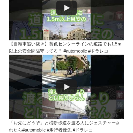
【自転車追い抜き】黄色センターラインの道路でも1.5ｍ
以上の安全間隔守ってる？ #automobile #ドラレコ
「お先にどうぞ」と横断歩道を渡る人にジェスチャーさ
れたら#automobile #歩行者優先 #ドラレコ