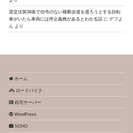
道交法第38条で信号のない横断歩道を渡ろうとする自転
車がいたら車両には停止義務があるとわかる話
に
デフよ
ん
より
ホーム
ロードバイク
自宅サーバー
WordPress
SOHO