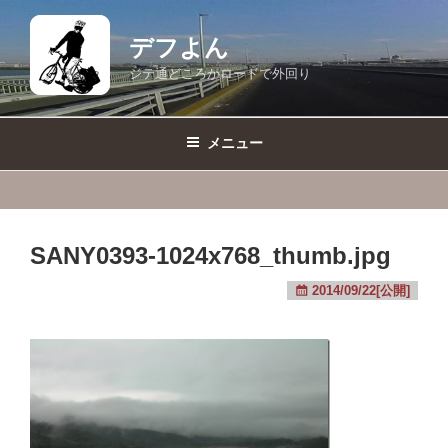
コ
ン
デフよん
テ
ジテ通どころかロードで外回り
ン
ツ
へ
メニュー
ス
キ
ッ
プ
SANY0393-1024x768_thumb.jpg
2014/09/22[公開]