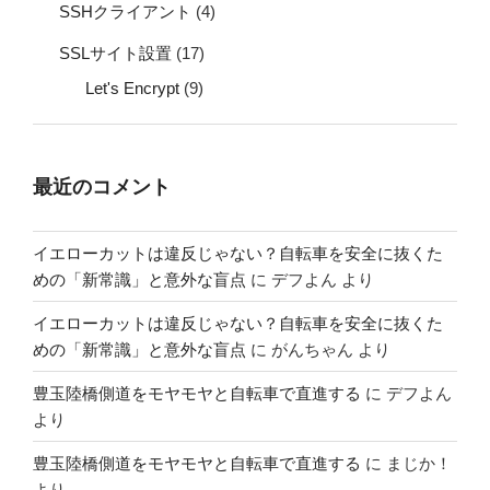
SSHクライアント
(4)
SSLサイト設置
(17)
Let's Encrypt
(9)
最近のコメント
イエローカットは違反じゃない？自転車を安全に抜くた
めの「新常識」と意外な盲点
に
デフよん
より
イエローカットは違反じゃない？自転車を安全に抜くた
めの「新常識」と意外な盲点
に
がんちゃん
より
豊玉陸橋側道をモヤモヤと自転車で直進する
に
デフよん
より
豊玉陸橋側道をモヤモヤと自転車で直進する
に
まじか！
より