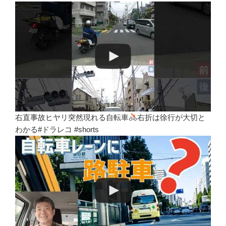
右直事故ヒヤリ突然現れる自転車
右折は徐行が大切と
わかる#ドラレコ #shorts