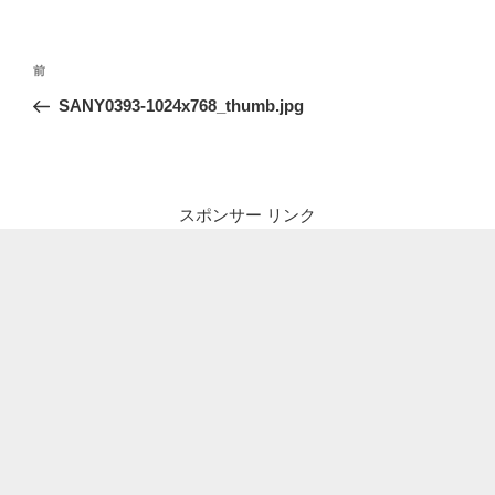
投
前
前
稿
の
SANY0393-1024x768_thumb.jpg
ナ
投
ビ
稿
ゲ
ー
スポンサー リンク
シ
ョ
ン