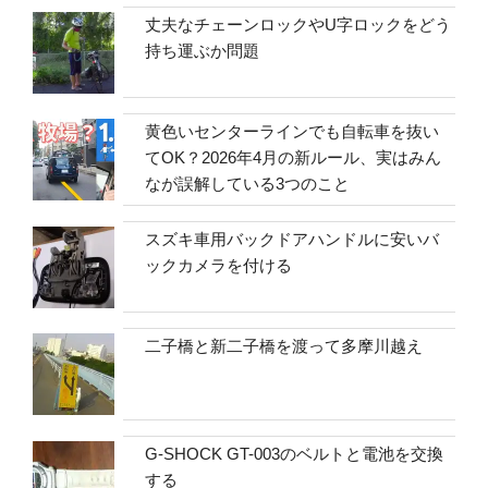
丈夫なチェーンロックやU字ロックをどう
持ち運ぶか問題
黄色いセンターラインでも自転車を抜い
てOK？2026年4月の新ルール、実はみん
なが誤解している3つのこと
スズキ車用バックドアハンドルに安いバ
ックカメラを付ける
二子橋と新二子橋を渡って多摩川越え
G-SHOCK GT-003のベルトと電池を交換
する