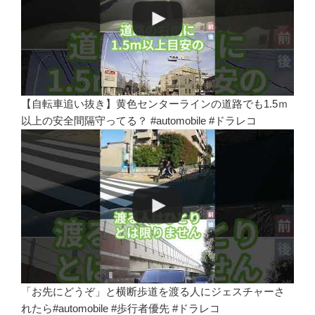
【自転車追い抜き】黄色センターラインの道路でも1.5ｍ
以上の安全間隔守ってる？ #automobile #ドラレコ
「お先にどうぞ」と横断歩道を渡る人にジェスチャーさ
れたら#automobile #歩行者優先 #ドラレコ