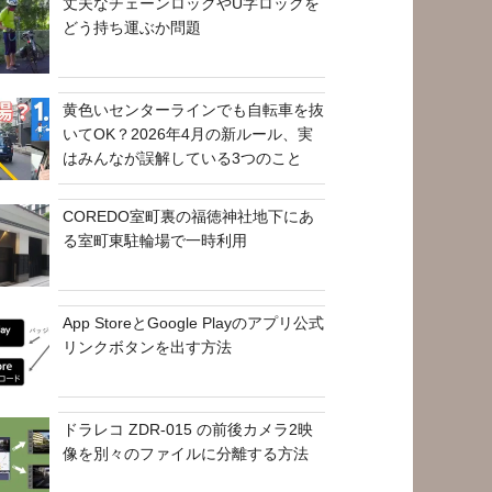
丈夫なチェーンロックやU字ロックを
どう持ち運ぶか問題
黄色いセンターラインでも自転車を抜
いてOK？2026年4月の新ルール、実
はみんなが誤解している3つのこと
COREDO室町裏の福徳神社地下にあ
る室町東駐輪場で一時利用
App StoreとGoogle Playのアプリ公式
リンクボタンを出す方法
ドラレコ ZDR-015 の前後カメラ2映
像を別々のファイルに分離する方法