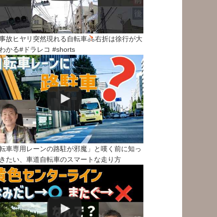
事故ヒヤリ突然現れる自転車
右折は徐行が大
わかる#ドラレコ #shorts
転車専用レーンの路駐が邪魔」と嘆く前に知っ
きたい、車道自転車のスマートな走り方