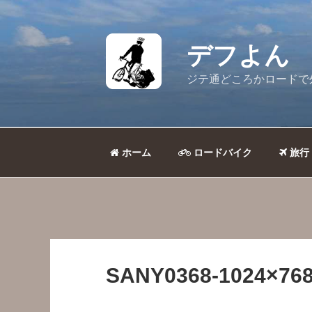
コ
ン
テ
デフよん
ン
ツ
ジテ通どころかロードで
へ
ス
キ
ッ
ホーム
ロードバイク
旅行
プ
SANY0368-1024×768