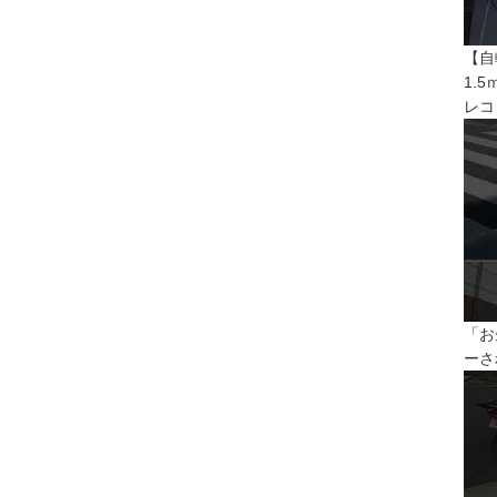
【自
1.
レコ
「お
ーさ