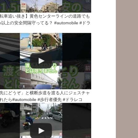
転車追い抜き】黄色センターラインの道路でも
5ｍ以上の安全間隔守ってる？ #automobile #ドラ
先にどうぞ」と横断歩道を渡る人にジェスチャ
れたら#automobile #歩行者優先 #ドラレコ