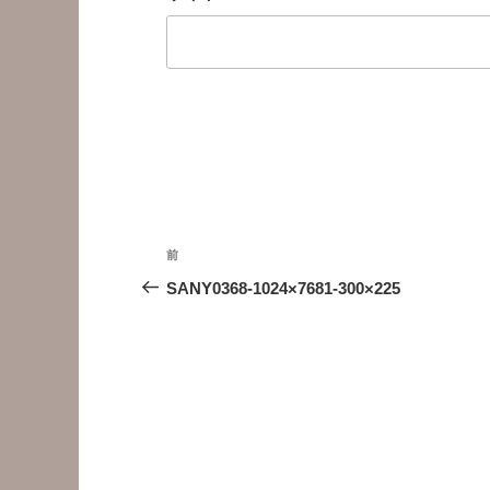
投
前
前
稿
の
SANY0368-1024×7681-300×225
投
ナ
稿
ビ
ゲ
ー
シ