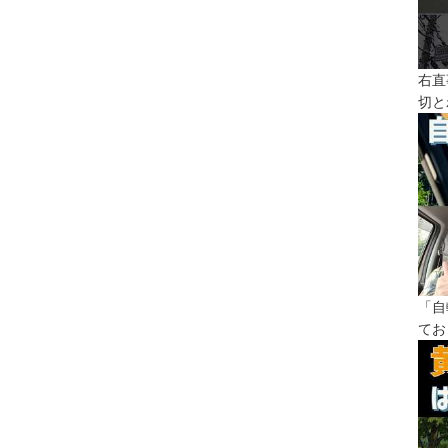
右直
切と
「自
てお