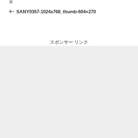
前
前
稿
の
SANY0357-1024x768_thumb-604×270
ナ
投
ビ
稿
ゲ
ー
スポンサー リンク
シ
ョ
ン