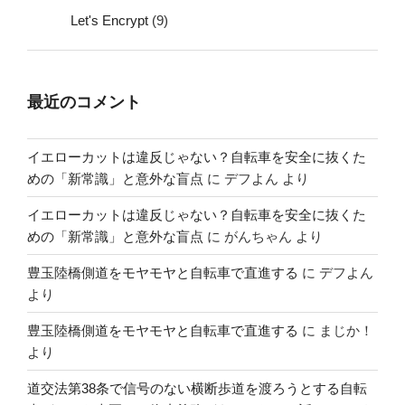
Let's Encrypt
(9)
最近のコメント
イエローカットは違反じゃない？自転車を安全に抜くた
めの「新常識」と意外な盲点
に
デフよん
より
イエローカットは違反じゃない？自転車を安全に抜くた
めの「新常識」と意外な盲点
に
がんちゃん
より
豊玉陸橋側道をモヤモヤと自転車で直進する
に
デフよん
より
豊玉陸橋側道をモヤモヤと自転車で直進する
に
まじか！
より
道交法第38条で信号のない横断歩道を渡ろうとする自転