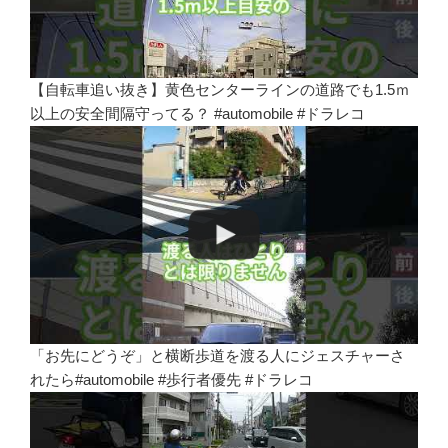
【自転車追い抜き】黄色センターラインの道路でも1.5ｍ
以上の安全間隔守ってる？ #automobile #ドラレコ
「お先にどうぞ」と横断歩道を渡る人にジェスチャーさ
れたら#automobile #歩行者優先 #ドラレコ