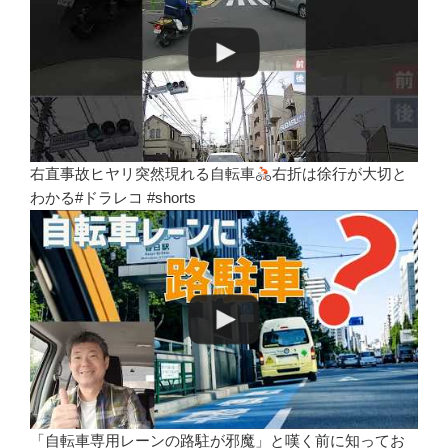
右直事故ヒヤリ突然現れる自転車
右折は徐行が大切と
わかる#ドラレコ #shorts
「自転車専用レーンの路駐が邪魔」と嘆く前に知ってお