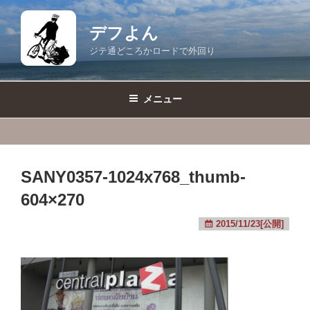
コ
ン
デフよん
テ
ジテ通どころかロードで外回り
ン
ツ
へ
メニュー
ス
キ
ッ
プ
SANY0357-1024x768_thumb-
604×270
2015/11/23[公開]