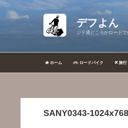
コ
ン
テ
デフよん
ン
ツ
ジテ通どころかロードで
へ
ス
キ
ッ
ホーム
ロードバイク
旅行
プ
SANY0343-1024x768