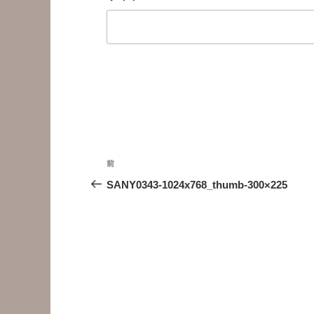
投
前
前
稿
の
SANY0343-1024x768_thumb-300×225
投
ナ
稿
ビ
ゲ
ー
シ