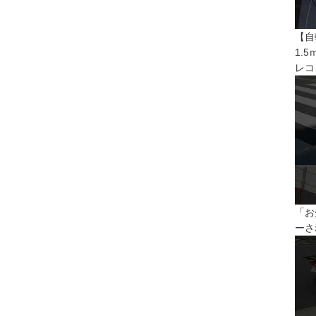
【自
1.
レコ
「お
ーさ