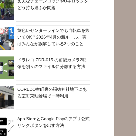
丈夫なチェーンロックやU字ロックを
どう持ち運ぶか問題
黄色いセンターラインでも自転車を抜
いてOK？2026年4月の新ルール、実
はみんなが誤解している3つのこと
ドラレコ ZDR-015 の前後カメラ2映
像を別々のファイルに分離する方法
COREDO室町裏の福徳神社地下にあ
る室町東駐輪場で一時利用
App StoreとGoogle Playのアプリ公式
リンクボタンを出す方法