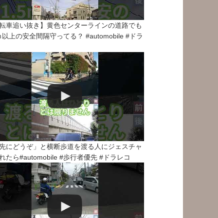
転車追い抜き】黄色センターラインの道路でも
5ｍ以上の安全間隔守ってる？ #automobile #ドラ
先にどうぞ」と横断歩道を渡る人にジェスチャ
れたら#automobile #歩行者優先 #ドラレコ