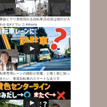
事故ヒヤリ突然現れる自転車
右折は徐行が大
わかる#ドラレコ #shorts
転車専用レーンの路駐が邪魔」と嘆く前に知っ
きたい、車道自転車のスマートな走り方