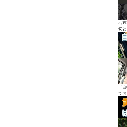
右直
切と
「自
てお