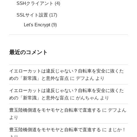
SSHクライアント
(4)
SSLサイト設置
(17)
Let's Encrypt
(9)
最近のコメント
イエローカットは違反じゃない？自転車を安全に抜くた
めの「新常識」と意外な盲点
に
デフよん
より
イエローカットは違反じゃない？自転車を安全に抜くた
めの「新常識」と意外な盲点
に
がんちゃん
より
豊玉陸橋側道をモヤモヤと自転車で直進する
に
デフよん
より
豊玉陸橋側道をモヤモヤと自転車で直進する
に
まじか！
より