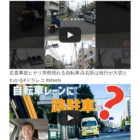
右直事故ヒヤリ突然現れる自転車
右折は徐行が大切と
わかる#ドラレコ #shorts