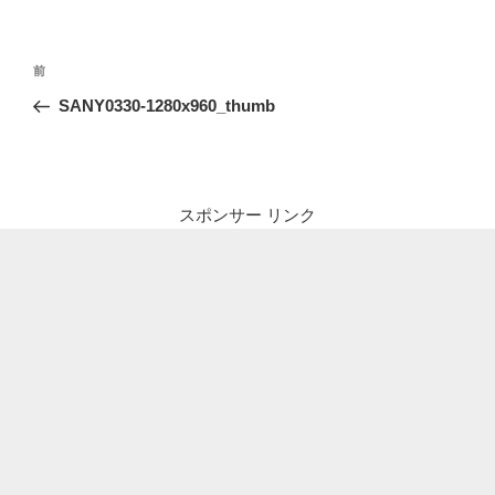
投
前
前
稿
の
SANY0330-1280x960_thumb
ナ
投
ビ
稿
ゲ
ー
スポンサー リンク
シ
ョ
ン