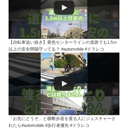
【自転車追い抜き】黄色センターラインの道路でも1.5ｍ
以上の安全間隔守ってる？ #automobile #ドラレコ
「お先にどうぞ」と横断歩道を渡る人にジェスチャーさ
れたら#automobile #歩行者優先 #ドラレコ