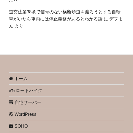
道交法第38条で信号のない横断歩道を渡ろうとする自転
車がいたら車両には停止義務があるとわかる話
に
デフよ
ん
より
ホーム
ロードバイク
自宅サーバー
WordPress
SOHO