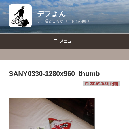
コ
ン
デフよん
テ
ジテ通どころかロードで外回り
ン
ツ
へ
メニュー
ス
キ
ッ
プ
SANY0330-1280x960_thumb
2015/11/23[公開]