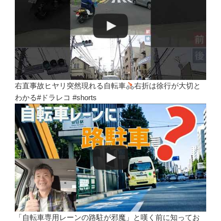
右直事故ヒヤリ突然現れる自転車
右折は徐行が大切と
わかる#ドラレコ #shorts
「自転車専用レーンの路駐が邪魔」と嘆く前に知ってお