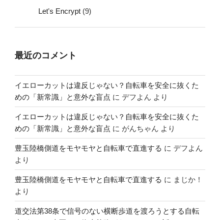
Let's Encrypt
(9)
最近のコメント
イエローカットは違反じゃない？自転車を安全に抜くた
めの「新常識」と意外な盲点
に
デフよん
より
イエローカットは違反じゃない？自転車を安全に抜くた
めの「新常識」と意外な盲点
に
がんちゃん
より
豊玉陸橋側道をモヤモヤと自転車で直進する
に
デフよん
より
豊玉陸橋側道をモヤモヤと自転車で直進する
に
まじか！
より
道交法第38条で信号のない横断歩道を渡ろうとする自転