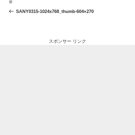
前
前
稿
の
SANY0315-1024x768_thumb-604×270
ナ
投
ビ
稿
ゲ
ー
スポンサー リンク
シ
ョ
ン