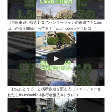
【自転車追い抜き】黄色センターラインの道路でも1.5ｍ
以上の安全間隔守ってる？ #automobile #ドラレコ
「お先にどうぞ」と横断歩道を渡る人にジェスチャーさ
れたら#automobile #歩行者優先 #ドラレコ