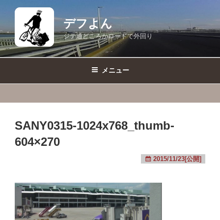
コ
ン
デフよん
テ
ジテ通どころかロードで外回り
ン
ツ
へ
メニュー
ス
キ
ッ
プ
SANY0315-1024x768_thumb-
604×270
2015/11/23[公開]