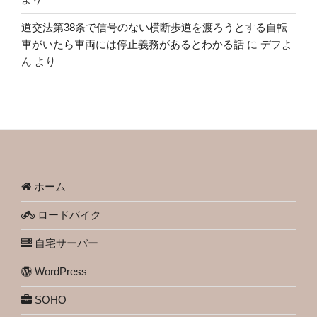
道交法第38条で信号のない横断歩道を渡ろうとする自転
車がいたら車両には停止義務があるとわかる話
に
デフよ
ん
より
ホーム
ロードバイク
自宅サーバー
WordPress
SOHO