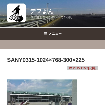
コ
ン
デフよん
テ
ジテ通どころかロードで外回り
ン
ツ
へ
メニュー
ス
キ
ッ
プ
SANY0315-1024×768-300×225
2015/11/23[公開]