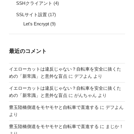
SSHクライアント
(4)
SSLサイト設置
(17)
Let's Encrypt
(9)
最近のコメント
イエローカットは違反じゃない？自転車を安全に抜くた
めの「新常識」と意外な盲点
に
デフよん
より
イエローカットは違反じゃない？自転車を安全に抜くた
めの「新常識」と意外な盲点
に
がんちゃん
より
豊玉陸橋側道をモヤモヤと自転車で直進する
に
デフよん
より
豊玉陸橋側道をモヤモヤと自転車で直進する
に
まじか！
より