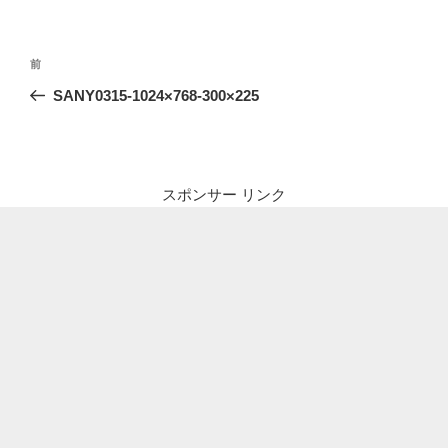
投
前
前
稿
の
SANY0315-1024×768-300×225
ナ
投
ビ
稿
ゲ
ー
スポンサー リンク
シ
ョ
ン