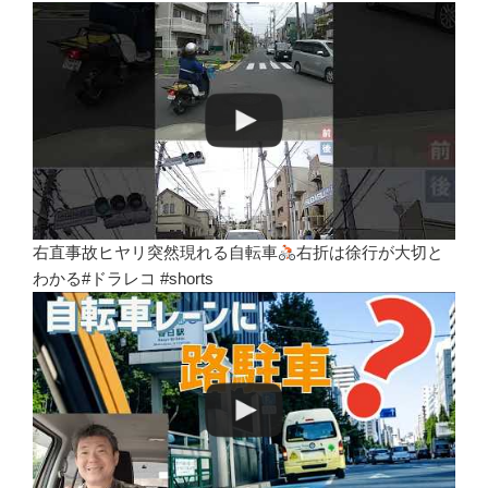
右直事故ヒヤリ突然現れる自転車
右折は徐行が大切と
わかる#ドラレコ #shorts