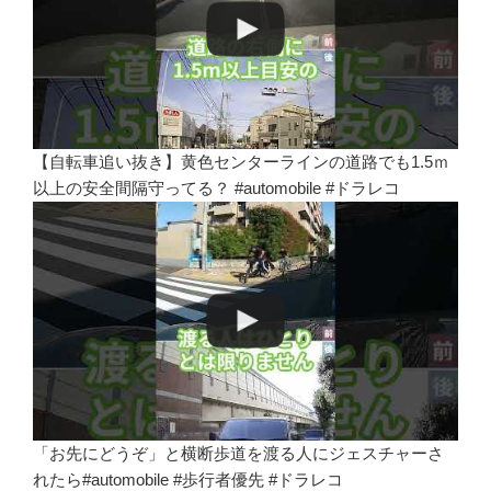
【自転車追い抜き】黄色センターラインの道路でも1.5ｍ
以上の安全間隔守ってる？ #automobile #ドラレコ
「お先にどうぞ」と横断歩道を渡る人にジェスチャーさ
れたら#automobile #歩行者優先 #ドラレコ