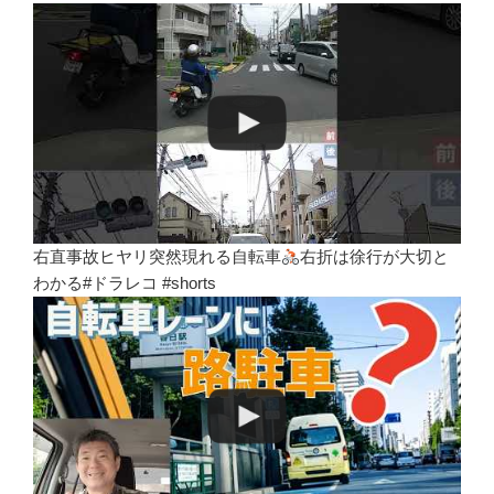
右直事故ヒヤリ突然現れる自転車
右折は徐行が大切と
わかる#ドラレコ #shorts