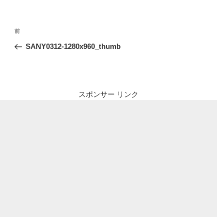
投
前
前
稿
の
SANY0312-1280x960_thumb
ナ
投
ビ
稿
ゲ
ー
スポンサー リンク
シ
ョ
ン