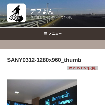
コ
ン
デフよん
テ
ジテ通どころかロードで外回り
ン
ツ
へ
メニュー
ス
キ
ッ
プ
SANY0312-1280x960_thumb
2015/11/23[公開]