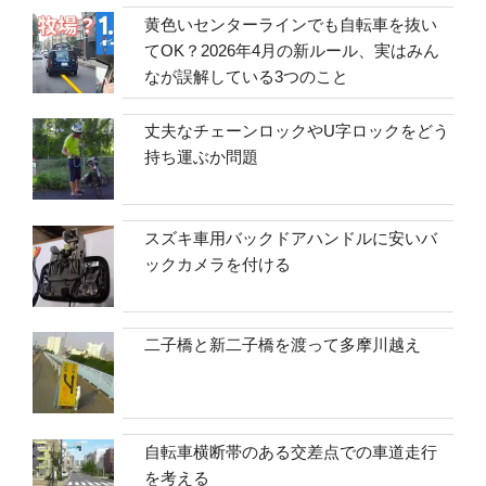
黄色いセンターラインでも自転車を抜い
てOK？2026年4月の新ルール、実はみん
なが誤解している3つのこと
丈夫なチェーンロックやU字ロックをどう
持ち運ぶか問題
スズキ車用バックドアハンドルに安いバ
ックカメラを付ける
二子橋と新二子橋を渡って多摩川越え
自転車横断帯のある交差点での車道走行
を考える