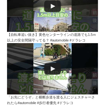
【自転車追い抜き】黄色センターラインの道路でも1.5ｍ
以上の安全間隔守ってる？ #automobile #ドラレコ
「お先にどうぞ」と横断歩道を渡る人にジェスチャーさ
れたら#automobile #歩行者優先 #ドラレコ