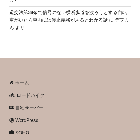
道交法第38条で信号のない横断歩道を渡ろうとする自転
車がいたら車両には停止義務があるとわかる話
に
デフよ
ん
より
ホーム
ロードバイク
自宅サーバー
WordPress
SOHO