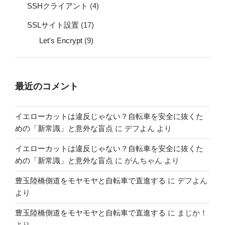
SSHクライアント
(4)
SSLサイト設置
(17)
Let's Encrypt
(9)
最近のコメント
イエローカットは違反じゃない？自転車を安全に抜くた
めの「新常識」と意外な盲点
に
デフよん
より
イエローカットは違反じゃない？自転車を安全に抜くた
めの「新常識」と意外な盲点
に
がんちゃん
より
豊玉陸橋側道をモヤモヤと自転車で直進する
に
デフよん
より
豊玉陸橋側道をモヤモヤと自転車で直進する
に
まじか！
より