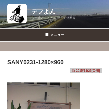
コ
ン
デフよん
テ
ジテ通どころかロードで外回り
ン
ツ
へ
メニュー
ス
キ
ッ
プ
SANY0231-1280×960
2015/11/23[公開]