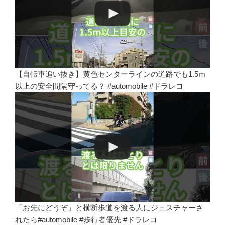
【自転車追い抜き】黄色センターラインの道路でも1.5ｍ
以上の安全間隔守ってる？ #automobile #ドラレコ
「お先にどうぞ」と横断歩道を渡る人にジェスチャーさ
れたら#automobile #歩行者優先 #ドラレコ