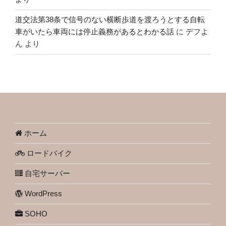
道交法第38条で信号のない横断歩道を渡ろうとする自転
車がいたら車両には停止義務があるとわかる話
に
デフよ
ん
より
ホーム
ロードバイク
自宅サーバー
WordPress
SOHO