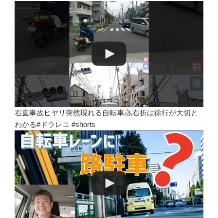
右直事故ヒヤリ突然現れる自転車
右折は徐行が大切と
わかる#ドラレコ #shorts