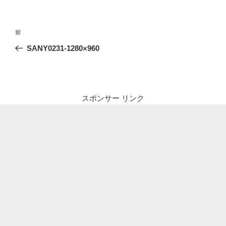
投
前
前
稿
の
SANY0231-1280×960
ナ
投
ビ
稿
ゲ
ー
スポンサー リンク
シ
ョ
ン