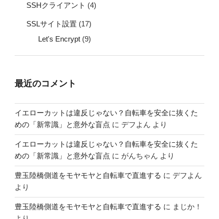
SSHクライアント
(4)
SSLサイト設置
(17)
Let's Encrypt
(9)
最近のコメント
イエローカットは違反じゃない？自転車を安全に抜くた
めの「新常識」と意外な盲点
に
デフよん
より
イエローカットは違反じゃない？自転車を安全に抜くた
めの「新常識」と意外な盲点
に
がんちゃん
より
豊玉陸橋側道をモヤモヤと自転車で直進する
に
デフよん
より
豊玉陸橋側道をモヤモヤと自転車で直進する
に
まじか！
より