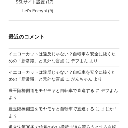
SSLサイト設置
(17)
Let's Encrypt
(9)
最近のコメント
イエローカットは違反じゃない？自転車を安全に抜くた
めの「新常識」と意外な盲点
に
デフよん
より
イエローカットは違反じゃない？自転車を安全に抜くた
めの「新常識」と意外な盲点
に
がんちゃん
より
豊玉陸橋側道をモヤモヤと自転車で直進する
に
デフよん
より
豊玉陸橋側道をモヤモヤと自転車で直進する
に
まじか！
より
道交法第38条で信号のない横断歩道を渡ろうとする自転