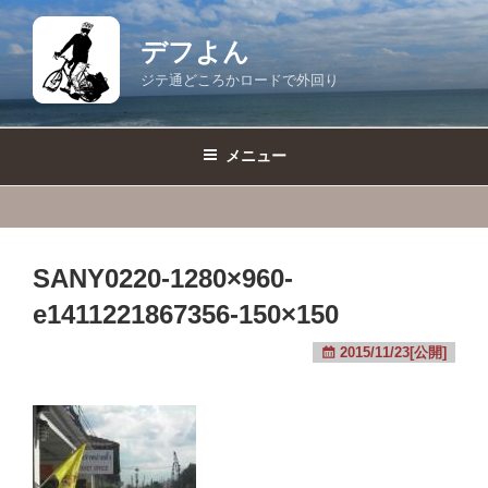
コ
ン
デフよん
テ
ジテ通どころかロードで外回り
ン
ツ
へ
メニュー
ス
キ
ッ
プ
SANY0220-1280×960-
e1411221867356-150×150
2015/11/23[公開]