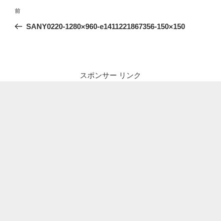
投
前
前
稿
の
SANY0220-1280×960-e1411221867356-150×150
ナ
投
ビ
稿
ゲ
ー
スポンサー リンク
シ
ョ
ン