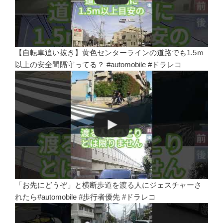
【自転車追い抜き】黄色センターラインの道路でも1.5ｍ
以上の安全間隔守ってる？ #automobile #ドラレコ
「お先にどうぞ」と横断歩道を渡る人にジェスチャーさ
れたら#automobile #歩行者優先 #ドラレコ