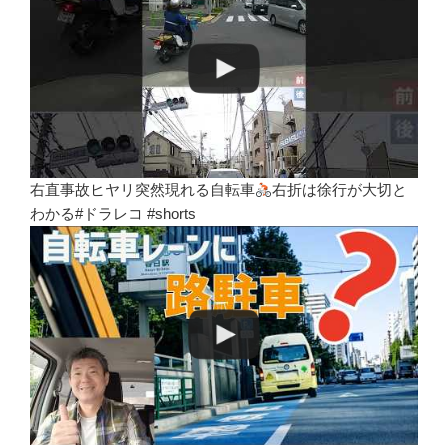
右直事故ヒヤリ突然現れる自転車
右折は徐行が大切と
わかる#ドラレコ #shorts