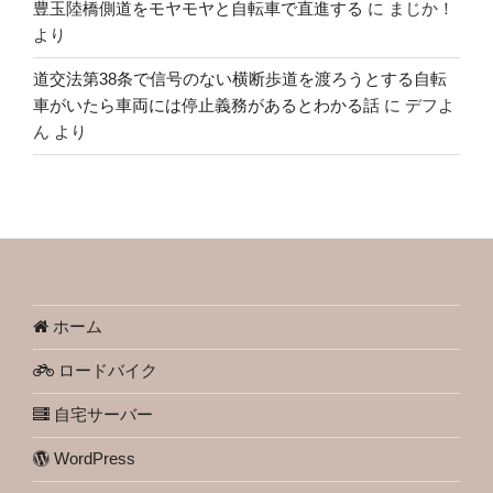
豊玉陸橋側道をモヤモヤと自転車で直進する
に
まじか！
より
道交法第38条で信号のない横断歩道を渡ろうとする自転
車がいたら車両には停止義務があるとわかる話
に
デフよ
ん
より
ホーム
ロードバイク
自宅サーバー
WordPress