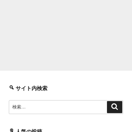
サイト内検索
検
検
索
索:
人気の投稿