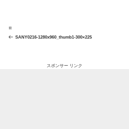
投
前
前
稿
の
SANY0216-1280x960_thumb1-300×225
ナ
投
ビ
稿
ゲ
ー
スポンサー リンク
シ
ョ
ン