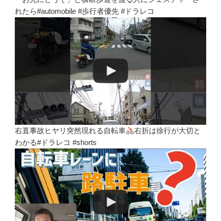
れたら#automobile #歩行者優先 #ドラレコ
右直事故ヒヤリ突然現れる自転車
右折は徐行が大切と
わかる#ドラレコ #shorts