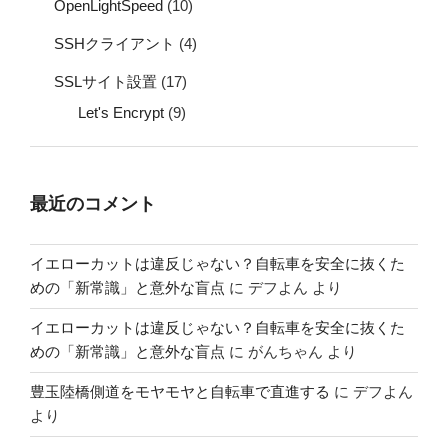
OpenLightSpeed
(10)
SSHクライアント
(4)
SSLサイト設置
(17)
Let's Encrypt
(9)
最近のコメント
イエローカットは違反じゃない？自転車を安全に抜くた
めの「新常識」と意外な盲点
に
デフよん
より
イエローカットは違反じゃない？自転車を安全に抜くた
めの「新常識」と意外な盲点
に
がんちゃん
より
豊玉陸橋側道をモヤモヤと自転車で直進する
に
デフよん
より