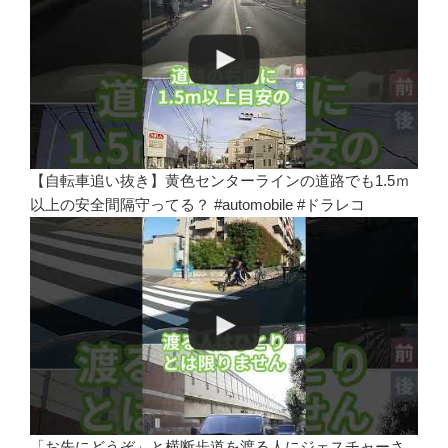
【自転車追い抜き】黄色センターラインの道路でも1.5ｍ
以上の安全間隔守ってる？ #automobile #ドラレコ
「お先にどうぞ」と横断歩道を渡る人にジェスチャーさ