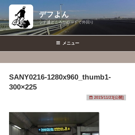
コ
ン
デフよん
テ
ジテ通どころかロードで外回り
ン
ツ
へ
メニュー
ス
キ
ッ
プ
SANY0216-1280x960_thumb1-
300×225
2015/11/23[公開]