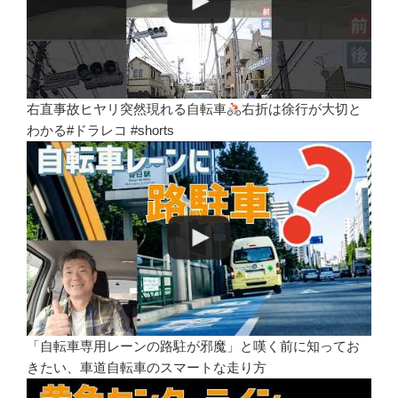
右直事故ヒヤリ突然現れる自転車
右折は徐行が大切と
わかる#ドラレコ #shorts
「自転車専用レーンの路駐が邪魔」と嘆く前に知ってお
きたい、車道自転車のスマートな走り方