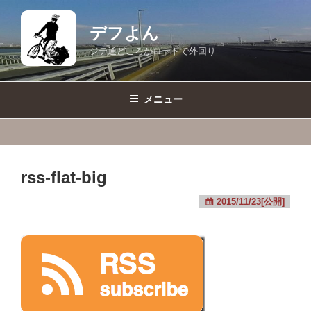
コ
ン
デフよん
テ
ジテ通どころかロードで外回り
ン
ツ
へ
メニュー
ス
キ
ッ
プ
rss-flat-big
2015/11/23[公開]