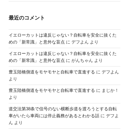
最近のコメント
イエローカットは違反じゃない？自転車を安全に抜くた
めの「新常識」と意外な盲点
に
デフよん
より
イエローカットは違反じゃない？自転車を安全に抜くた
めの「新常識」と意外な盲点
に
がんちゃん
より
豊玉陸橋側道をモヤモヤと自転車で直進する
に
デフよん
より
豊玉陸橋側道をモヤモヤと自転車で直進する
に
まじか！
より
道交法第38条で信号のない横断歩道を渡ろうとする自転
車がいたら車両には停止義務があるとわかる話
に
デフよ
ん
より