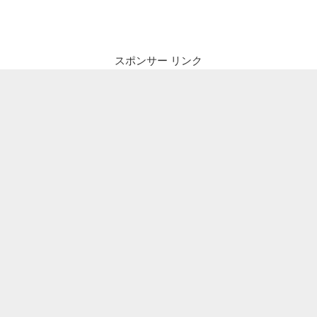
投
ビ
稿
ゲ
ー
スポンサー リンク
シ
ョ
ン