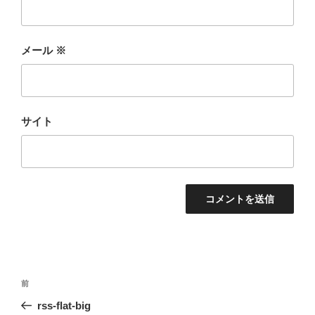
メール
※
サイト
投
前
前
稿
の
rss-flat-big
ナ