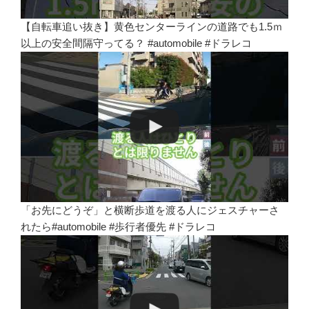
【自転車追い抜き】黄色センターラインの道路でも1.5ｍ
以上の安全間隔守ってる？ #automobile #ドラレコ
「お先にどうぞ」と横断歩道を渡る人にジェスチャーさ
れたら#automobile #歩行者優先 #ドラレコ