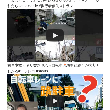
れたら#automobile #歩行者優先 #ドラレコ
右直事故ヒヤリ突然現れる自転車
右折は徐行が大切と
わかる#ドラレコ #shorts