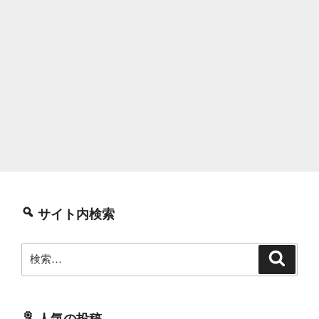
サイト内検索
検
検
索
索:
人気の投稿