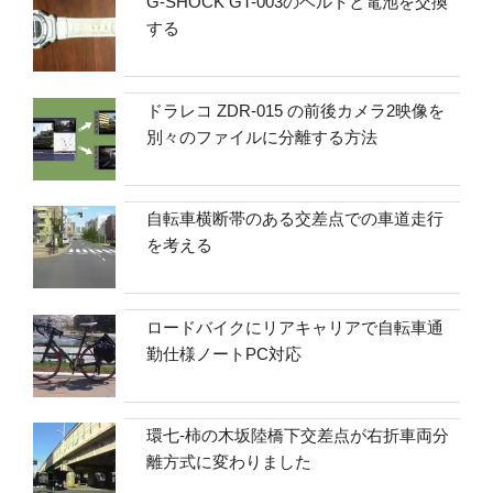
G-SHOCK GT-003のベルトと電池を交換
する
ドラレコ ZDR-015 の前後カメラ2映像を
別々のファイルに分離する方法
自転車横断帯のある交差点での車道走行
を考える
ロードバイクにリアキャリアで自転車通
勤仕様ノートPC対応
環七-柿の木坂陸橋下交差点が右折車両分
離方式に変わりました