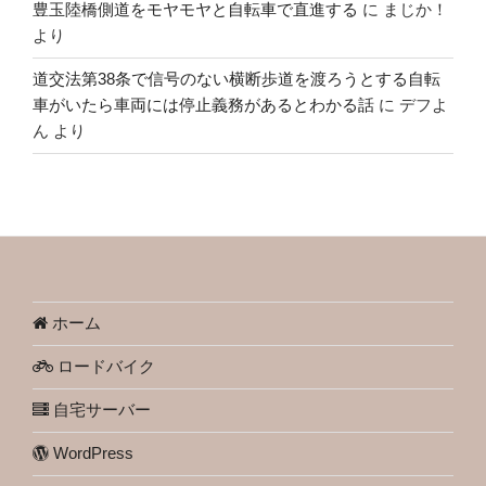
豊玉陸橋側道をモヤモヤと自転車で直進する
に
まじか！
より
道交法第38条で信号のない横断歩道を渡ろうとする自転
車がいたら車両には停止義務があるとわかる話
に
デフよ
ん
より
ホーム
ロードバイク
自宅サーバー
WordPress