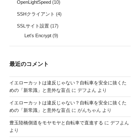
OpenLightSpeed
(10)
SSHクライアント
(4)
SSLサイト設置
(17)
Let's Encrypt
(9)
最近のコメント
イエローカットは違反じゃない？自転車を安全に抜くた
めの「新常識」と意外な盲点
に
デフよん
より
イエローカットは違反じゃない？自転車を安全に抜くた
めの「新常識」と意外な盲点
に
がんちゃん
より
豊玉陸橋側道をモヤモヤと自転車で直進する
に
デフよん
より