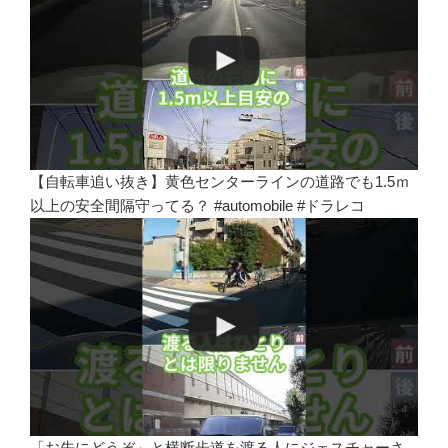
【自転車追い抜き】黄色センターラインの道路でも1.5ｍ
以上の安全間隔守ってる？ #automobile #ドラレコ
「お先にどうぞ」と横断歩道を渡る人にジェスチャーさ