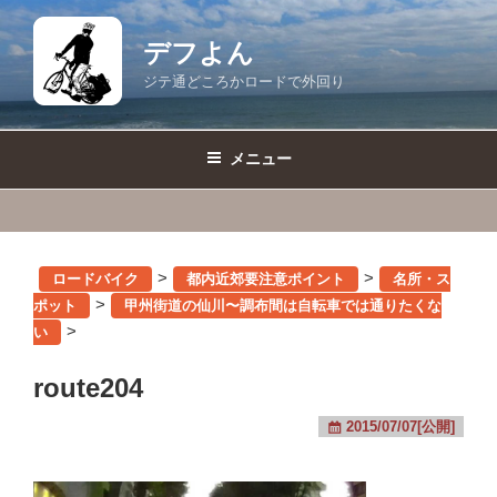
コ
ン
デフよん
テ
ジテ通どころかロードで外回り
ン
ツ
へ
メニュー
ス
キ
ッ
プ
>
>
ロードバイク
都内近郊要注意ポイント
名所・ス
>
ポット
甲州街道の仙川〜調布間は自転車では通りたくな
>
い
route204
2015/07/07[公開]