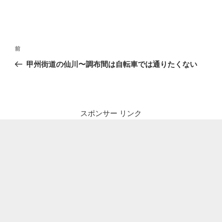
投
前
前
稿
の
甲州街道の仙川〜調布間は自転車では通りたくない
ナ
投
ビ
稿
ゲ
ー
スポンサー リンク
シ
ョ
ン