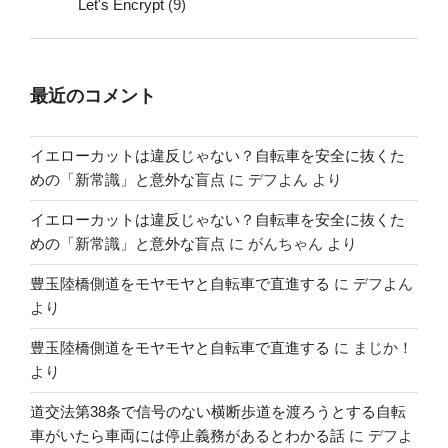
Let's Encrypt
(9)
最近のコメント
イエローカットは違反じゃない？自転車を安全に抜くた
めの「新常識」と意外な盲点
に
デフよん
より
イエローカットは違反じゃない？自転車を安全に抜くた
めの「新常識」と意外な盲点
に
がんちゃん
より
豊玉陸橋側道をモヤモヤと自転車で直進する
に
デフよん
より
豊玉陸橋側道をモヤモヤと自転車で直進する
に
まじか！
より
道交法第38条で信号のない横断歩道を渡ろうとする自転
車がいたら車両には停止義務があるとわかる話
に
デフよ