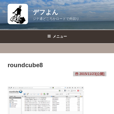
コ
ン
デフよん
テ
ジテ通どころかロードで外回り
ン
ツ
へ
メニュー
ス
キ
ッ
プ
roundcube8
2015/11/23[公開]