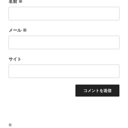
名前
※
メール
※
サイト
投
前
前