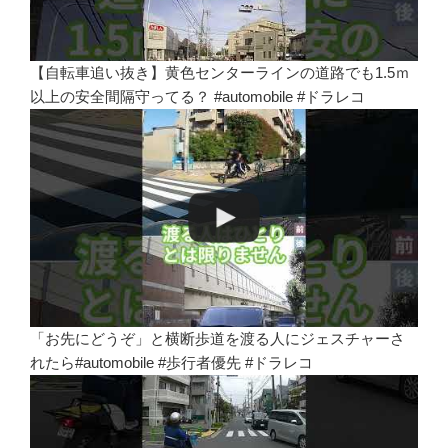
【自転車追い抜き】黄色センターラインの道路でも1.5ｍ
以上の安全間隔守ってる？ #automobile #ドラレコ
「お先にどうぞ」と横断歩道を渡る人にジェスチャーさ
れたら#automobile #歩行者優先 #ドラレコ