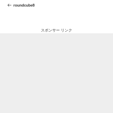
稿
の
roundcube8
ナ
投
ビ
稿
ゲ
ー
スポンサー リンク
シ
ョ
ン