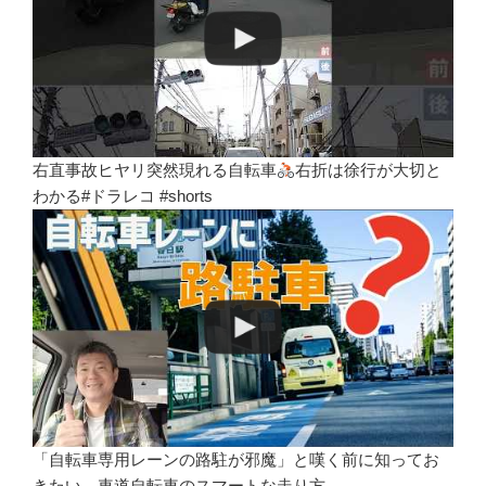
右直事故ヒヤリ突然現れる自転車
右折は徐行が大切と
わかる#ドラレコ #shorts
「自転車専用レーンの路駐が邪魔」と嘆く前に知ってお
きたい、車道自転車のスマートな走り方