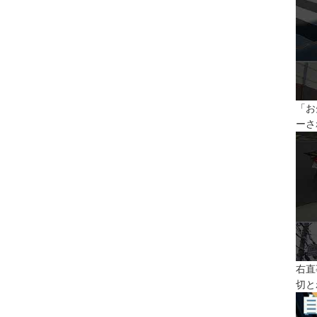
「お
ーさ
右直
切と