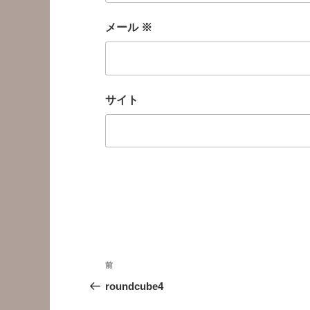
メール
※
サイト
投
前
前
稿
の
roundcube4
投
ナ