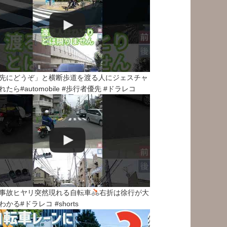
先にどうぞ」と横断歩道を渡る人にジェスチャ
れたら#automobile #歩行者優先 #ドラレコ
事故ヒヤリ突然現れる自転車
右折は徐行が大
わかる#ドラレコ #shorts