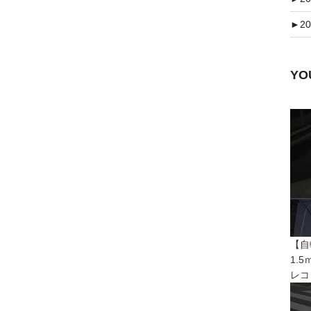
►
20
Y
【自
1.
レコ