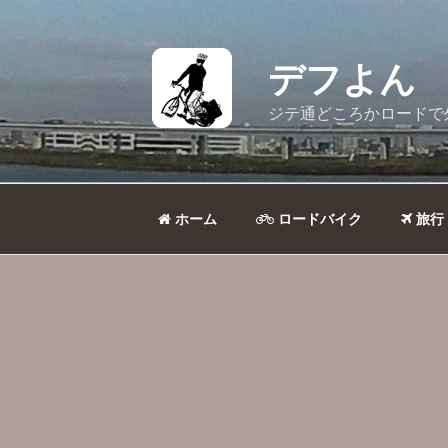
コ
ン
テ
デフよん
ン
ツ
ジテ通どころかロードで
へ
ス
キ
ッ
ホーム
ロードバイク
旅行
プ