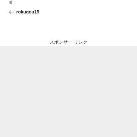
前
前
稿
の
rokugou19
ナ
投
ビ
稿
ゲ
ー
スポンサー リンク
シ
ョ
ン