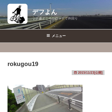
コ
ン
デフよん
テ
ジテ通どころかロードで外回り
ン
ツ
へ
メニュー
ス
キ
ッ
プ
rokugou19
2015/11/23[公開]