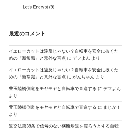
Let's Encrypt
(9)
最近のコメント
イエローカットは違反じゃない？自転車を安全に抜くた
めの「新常識」と意外な盲点
に
デフよん
より
イエローカットは違反じゃない？自転車を安全に抜くた
めの「新常識」と意外な盲点
に
がんちゃん
より
豊玉陸橋側道をモヤモヤと自転車で直進する
に
デフよん
より
豊玉陸橋側道をモヤモヤと自転車で直進する
に
まじか！
より
道交法第38条で信号のない横断歩道を渡ろうとする自転