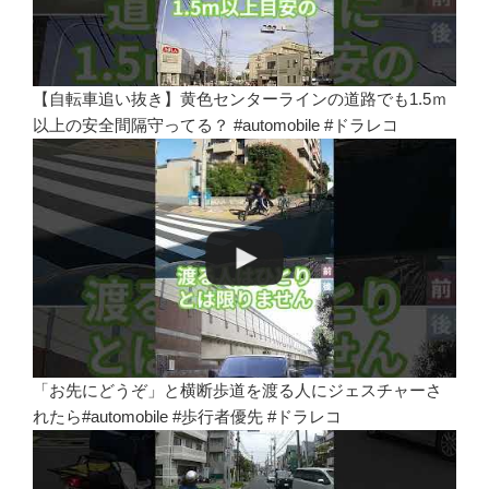
【自転車追い抜き】黄色センターラインの道路でも1.5ｍ
以上の安全間隔守ってる？ #automobile #ドラレコ
「お先にどうぞ」と横断歩道を渡る人にジェスチャーさ
れたら#automobile #歩行者優先 #ドラレコ