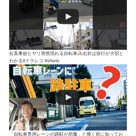
右直事故ヒヤリ突然現れる自転車
右折は徐行が大切と
わかる#ドラレコ #shorts
「自転車専用レーンの路駐が邪魔」と嘆く前に知ってお