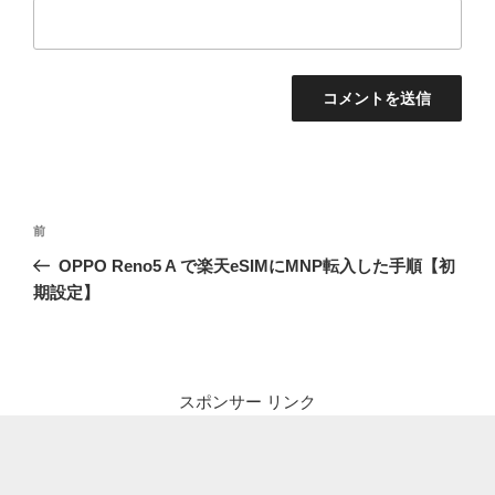
投
前
前
稿
の
OPPO Reno5 A で楽天eSIMにMNP転入した手順【初
ナ
投
期設定】
ビ
稿
ゲ
ー
シ
スポンサー リンク
ョ
ン