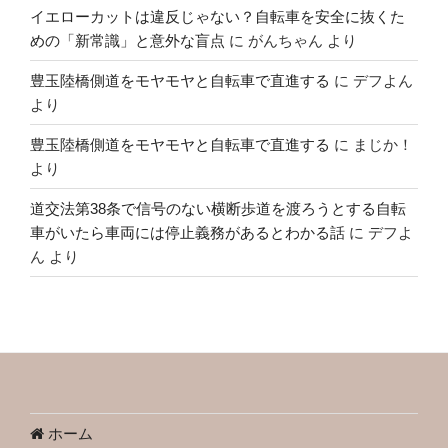
イエローカットは違反じゃない？自転車を安全に抜くた
めの「新常識」と意外な盲点
に
がんちゃん
より
豊玉陸橋側道をモヤモヤと自転車で直進する
に
デフよん
より
豊玉陸橋側道をモヤモヤと自転車で直進する
に
まじか！
より
道交法第38条で信号のない横断歩道を渡ろうとする自転
車がいたら車両には停止義務があるとわかる話
に
デフよ
ん
より
ホーム