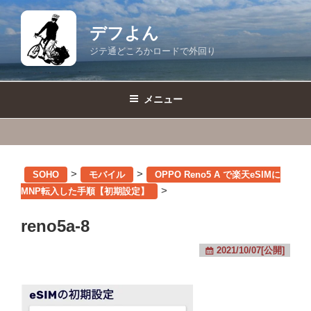
コ
ン
デフよん
テ
ジテ通どころかロードで外回り
ン
ツ
へ
メニュー
ス
キ
ッ
プ
>
>
SOHO
モバイル
OPPO Reno5 A で楽天eSIMに
>
MNP転入した手順【初期設定】
reno5a-8
2021/10/07[公開]