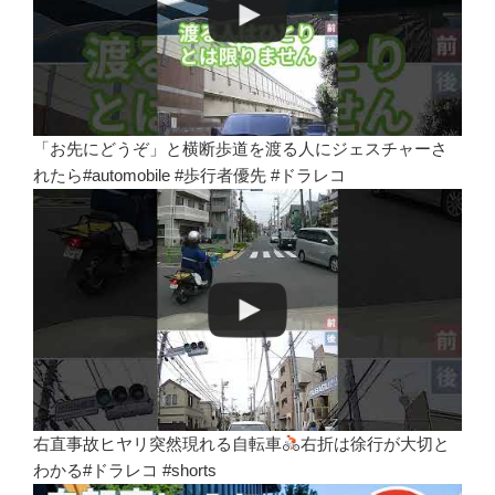
「お先にどうぞ」と横断歩道を渡る人にジェスチャーさ
れたら#automobile #歩行者優先 #ドラレコ
右直事故ヒヤリ突然現れる自転車
右折は徐行が大切と
わかる#ドラレコ #shorts