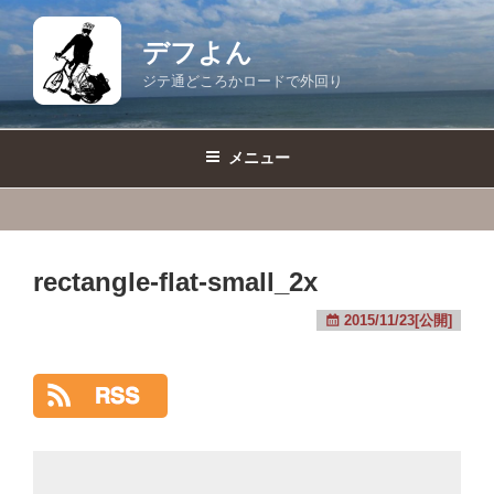
コ
ン
デフよん
テ
ジテ通どころかロードで外回り
ン
ツ
へ
メニュー
ス
キ
ッ
プ
rectangle-flat-small_2x
2015/11/23[公開]