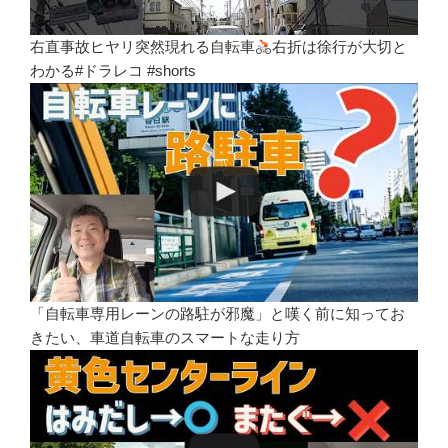
右直事故ヒヤリ突然現れる自転車
右折は徐行が大切と
わかる#ドラレコ #shorts
「自転車専用レーンの路駐が邪魔」と嘆く前に知ってお
きたい、車道自転車のスマートな走り方