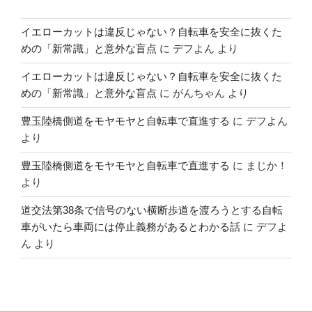
イエローカットは違反じゃない？自転車を安全に抜くた
めの「新常識」と意外な盲点
に
デフよん
より
イエローカットは違反じゃない？自転車を安全に抜くた
めの「新常識」と意外な盲点
に
がんちゃん
より
豊玉陸橋側道をモヤモヤと自転車で直進する
に
デフよん
より
豊玉陸橋側道をモヤモヤと自転車で直進する
に
まじか！
より
道交法第38条で信号のない横断歩道を渡ろうとする自転
車がいたら車両には停止義務があるとわかる話
に
デフよ
ん
より