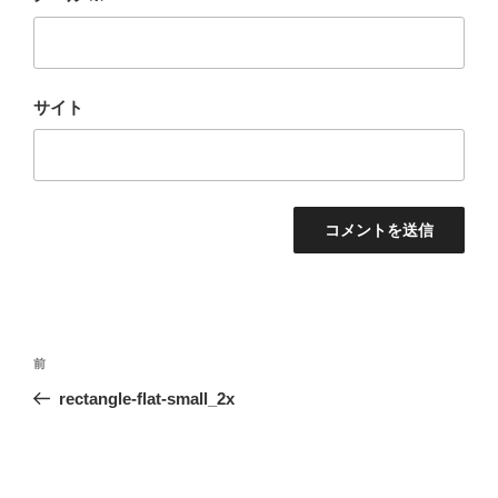
サイト
投
前
前
稿
の
rectangle-flat-small_2x
ナ
投
ビ
稿
ゲ