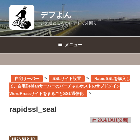
コ
ン
デフよん
テ
ジテ通どころかロードで外回り
ン
ツ
へ
メニュー
ス
キ
ッ
プ
>
>
自宅サーバー
SSLサイト設置
RapidSSLを購入し
て、自宅Debianサーバーのバーチャルホストのサブドメイン
>
WordPressサイトをまるごとSSL通信化
rapidssl_seal
2014/10/11[公開]