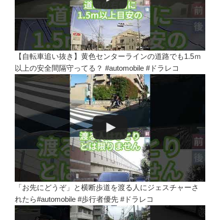
【自転車追い抜き】黄色センターラインの道路でも1.5ｍ
以上の安全間隔守ってる？ #automobile #ドラレコ
「お先にどうぞ」と横断歩道を渡る人にジェスチャーさ
れたら#automobile #歩行者優先 #ドラレコ