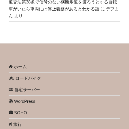
道交法第38条で信号のない横断歩道を渡ろうとする自転
車がいたら車両には停止義務があるとわかる話
に
デフよ
ん
より
ホーム
ロードバイク
自宅サーバー
WordPress
SOHO
旅行