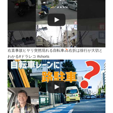
右直事故ヒヤリ突然現れる自転車
右折は徐行が大切と
わかる#ドラレコ #shorts