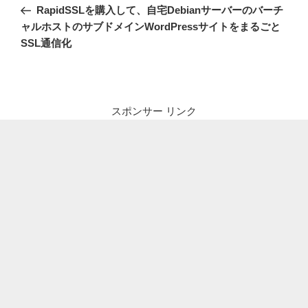
稿
の
RapidSSLを購入して、自宅Debianサーバーのバーチ
ナ
投
ャルホストのサブドメインWordPressサイトをまるごと
ビ
稿
SSL通信化
ゲ
ー
シ
スポンサー リンク
ョ
ン