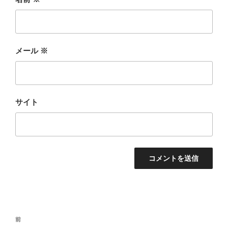
メール
※
サイト
投
前
前