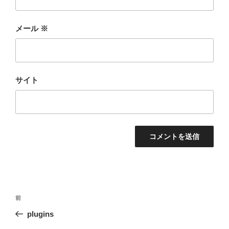
メール
※
サイト
投
前
前
稿
の
plugins
ナ
投