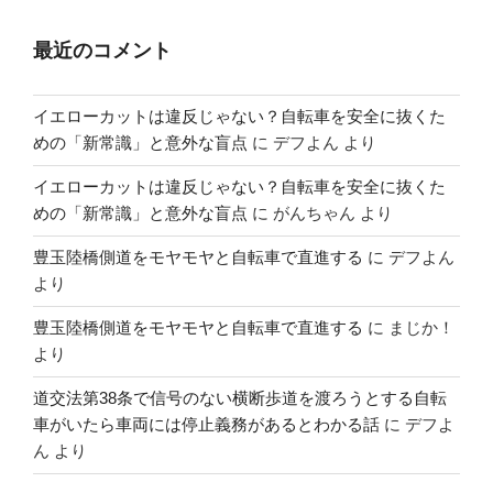
最近のコメント
イエローカットは違反じゃない？自転車を安全に抜くた
めの「新常識」と意外な盲点
に
デフよん
より
イエローカットは違反じゃない？自転車を安全に抜くた
めの「新常識」と意外な盲点
に
がんちゃん
より
豊玉陸橋側道をモヤモヤと自転車で直進する
に
デフよん
より
豊玉陸橋側道をモヤモヤと自転車で直進する
に
まじか！
より
道交法第38条で信号のない横断歩道を渡ろうとする自転
車がいたら車両には停止義務があるとわかる話
に
デフよ
ん
より