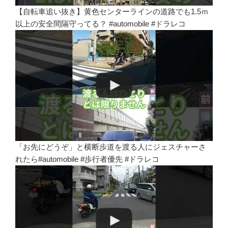
【自転車追い抜き】黄色センターラインの道路でも1.5ｍ
以上の安全間隔守ってる？ #automobile #ドラレコ
「お先にどうぞ」と横断歩道を渡る人にジェスチャーさ
れたら#automobile #歩行者優先 #ドラレコ