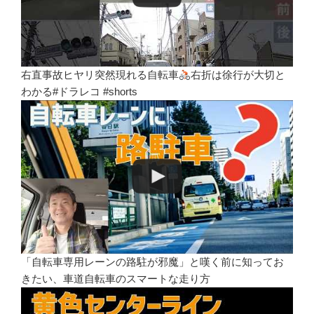
右直事故ヒヤリ突然現れる自転車
右折は徐行が大切と
わかる#ドラレコ #shorts
「自転車専用レーンの路駐が邪魔」と嘆く前に知ってお
きたい、車道自転車のスマートな走り方