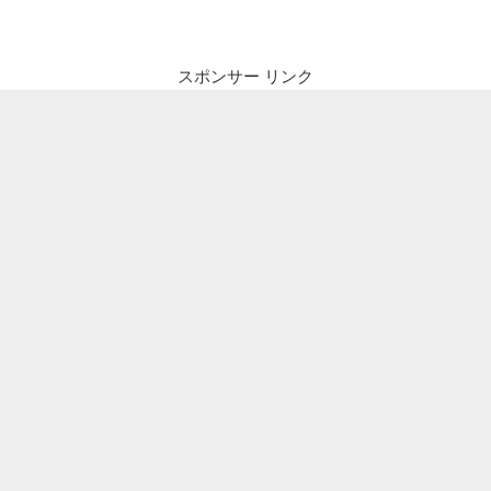
ビ
稿
ゲ
ー
スポンサー リンク
シ
ョ
ン