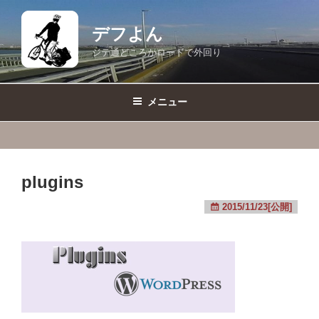
コ
ン
デフよん
テ
ジテ通どころかロードで外回り
ン
ツ
へ
メニュー
ス
キ
ッ
プ
plugins
2015/11/23[公開]