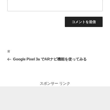
投
前
前
稿
の
Google Pixel 3a でARナビ機能を使ってみる
ナ
投
ビ
稿
ゲ
ー
スポンサー リンク
シ
ョ
ン