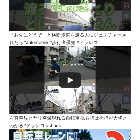
「お先にどうぞ」と横断歩道を渡る人にジェスチャーさ
れたら#automobile #歩行者優先 #ドラレコ
右直事故ヒヤリ突然現れる自転車
右折は徐行が大切と
わかる#ドラレコ #shorts