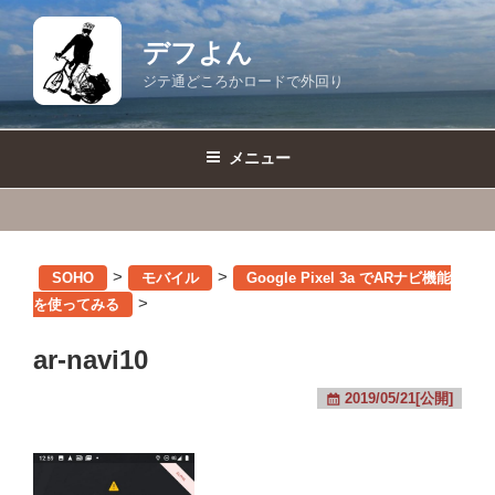
コ
ン
デフよん
テ
ジテ通どころかロードで外回り
ン
ツ
へ
メニュー
ス
キ
ッ
プ
>
>
SOHO
モバイル
Google Pixel 3a でARナビ機能
>
を使ってみる
ar-navi10
2019/05/21[公開]