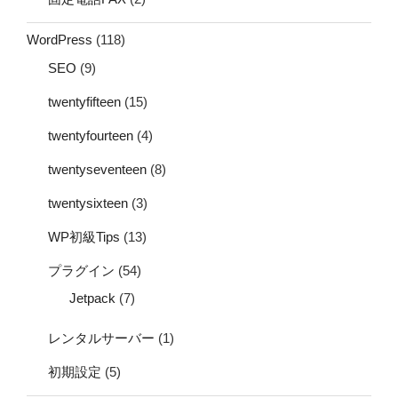
WordPress
(118)
SEO
(9)
twentyfifteen
(15)
twentyfourteen
(4)
twentyseventeen
(8)
twentysixteen
(3)
WP初級Tips
(13)
プラグイン
(54)
Jetpack
(7)
レンタルサーバー
(1)
初期設定
(5)