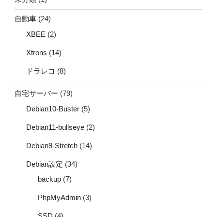
自動車
(24)
XBEE
(2)
Xtrons
(14)
ドラレコ
(8)
自宅サーバー
(79)
Debian10-Buster
(5)
Debian11-bullseye
(2)
Debian9-Stretch
(14)
Debian設定
(34)
backup
(7)
PhpMyAdmin
(3)
SSD
(4)