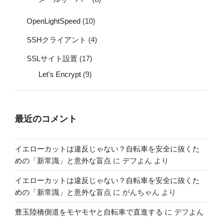
OpenLightSpeed
(10)
SSHクライアント
(4)
SSLサイト設置
(17)
Let's Encrypt
(9)
最近のコメント
イエローカットは違反じゃない？自転車を安全に抜くた
めの「新常識」と意外な盲点
に
デフよん
より
イエローカットは違反じゃない？自転車を安全に抜くた
めの「新常識」と意外な盲点
に
がんちゃん
より
豊玉陸橋側道をモヤモヤと自転車で直進する
に
デフよん