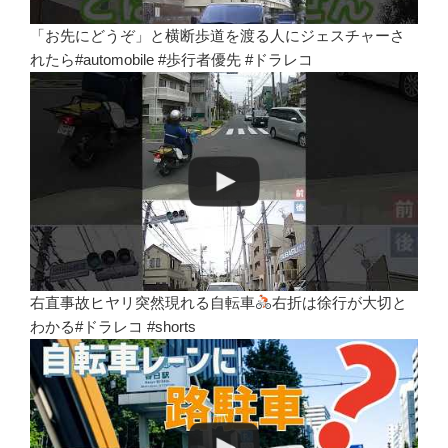
「お先にどうぞ」と横断歩道を渡る人にジェスチャーさ
れたら#automobile #歩行者優先 #ドラレコ
右直事故ヒヤリ突然現れる自転車
右折は徐行が大切と
わかる#ドラレコ #shorts