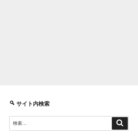
サイト内検索
検
検
索
索: