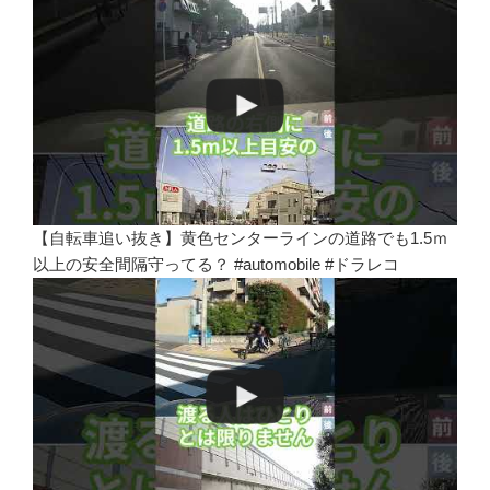
【自転車追い抜き】黄色センターラインの道路でも1.5ｍ
以上の安全間隔守ってる？ #automobile #ドラレコ