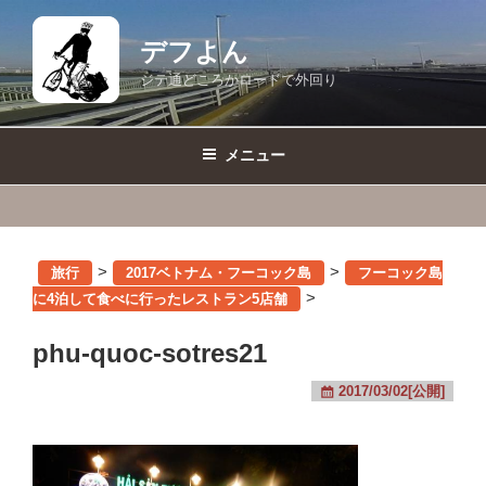
コ
ン
デフよん
テ
ジテ通どころかロードで外回り
ン
ツ
へ
メニュー
ス
キ
ッ
プ
>
>
旅行
2017ベトナム・フーコック島
フーコック島
>
に4泊して食べに行ったレストラン5店舗
phu-quoc-sotres21
2017/03/02[公開]