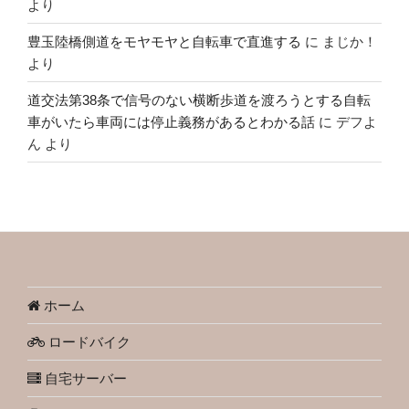
より
豊玉陸橋側道をモヤモヤと自転車で直進する
に
まじか！
より
道交法第38条で信号のない横断歩道を渡ろうとする自転
車がいたら車両には停止義務があるとわかる話
に
デフよ
ん
より
ホーム
ロードバイク
自宅サーバー