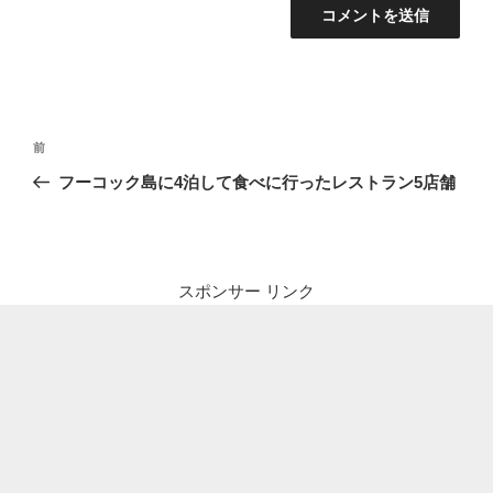
投
前
前
稿
の
フーコック島に4泊して食べに行ったレストラン5店舗
ナ
投
ビ
稿
ゲ
ー
スポンサー リンク
シ
ョ
ン