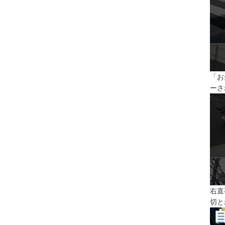
「お
ーさ
右直
切と