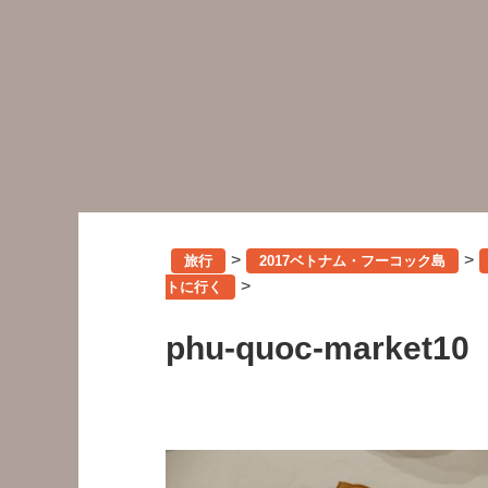
>
>
旅行
2017ベトナム・フーコック島
>
トに行く
phu-quoc-market10