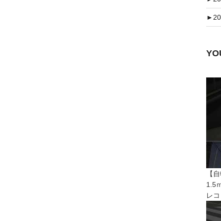
►
20
Y
【自
1.
レコ