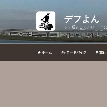
コ
ン
テ
デフよん
ン
ツ
ジテ通どころかロードで
へ
ス
キ
ッ
ホーム
ロードバイク
旅行
プ