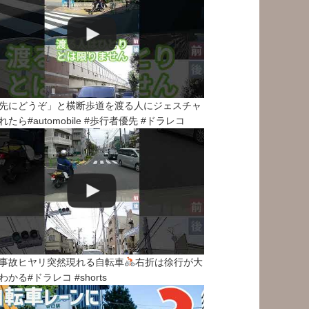
先にどうぞ」と横断歩道を渡る人にジェスチャ
れたら#automobile #歩行者優先 #ドラレコ
事故ヒヤリ突然現れる自転車
右折は徐行が大
わかる#ドラレコ #shorts