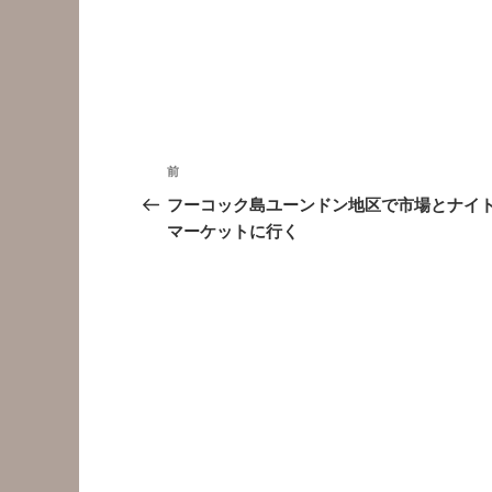
投
前
前
稿
の
フーコック島ユーンドン地区で市場とナイ
投
マーケットに行く
ナ
稿
ビ
ゲ
ー
シ
ョ
ン