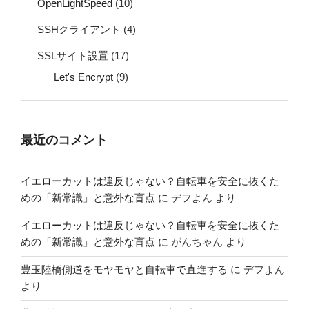
OpenLightSpeed
(10)
SSHクライアント
(4)
SSLサイト設置
(17)
Let's Encrypt
(9)
最近のコメント
イエローカットは違反じゃない？自転車を安全に抜くた
めの「新常識」と意外な盲点
に
デフよん
より
イエローカットは違反じゃない？自転車を安全に抜くた
めの「新常識」と意外な盲点
に
がんちゃん
より
豊玉陸橋側道をモヤモヤと自転車で直進する
に
デフよん
より