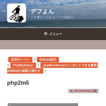
コ
ン
デフよん
テ
ジテ通どころかロードで外回り
ン
ツ
へ
メニュー
ス
キ
ッ
プ
>
自宅サーバー
Debian設定
>
>
PhpMyAdmin
phpMyAdminのインポートできる最長:
>
2048KiBの制限を増やす
php2m5
2015/02/25[公開]