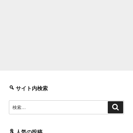
サイト内検索
検
検
索
索:
人気の投稿