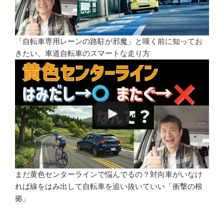
「自転車専用レーンの路駐が邪魔」と嘆く前に知ってお
きたい、車道自転車のスマートな走り方
まだ黄色センターラインで悩んでるの？対向車がいなけ
れば線をはみ出して自転車を追い抜いていい「衝撃の根
拠」