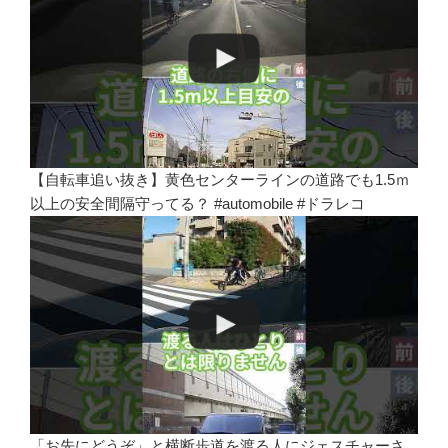
【自転車追い抜き】黄色センターラインの道路でも1.5ｍ
以上の安全間隔守ってる？ #automobile #ドラレコ
「お先にどうぞ」と横断歩道を渡る人にジェスチャーさ