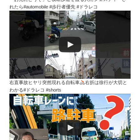
れたら#automobile #歩行者優先 #ドラレコ
右直事故ヒヤリ突然現れる自転車
右折は徐行が大切と
わかる#ドラレコ #shorts