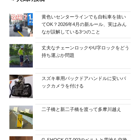
黄色いセンターラインでも自転車を抜い
てOK？2026年4月の新ルール、実はみん
なが誤解している3つのこと
丈夫なチェーンロックやU字ロックをどう
持ち運ぶか問題
スズキ車用バックドアハンドルに安いバ
ックカメラを付ける
二子橋と新二子橋を渡って多摩川越え
G-SHOCK GT-003のベルトと電池を交換