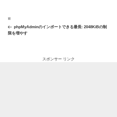
投
前
前
稿
の
phpMyAdminのインポートできる最長: 2048KiBの制
ナ
投
限を増やす
ビ
稿
ゲ
ー
シ
スポンサー リンク
ョ
ン