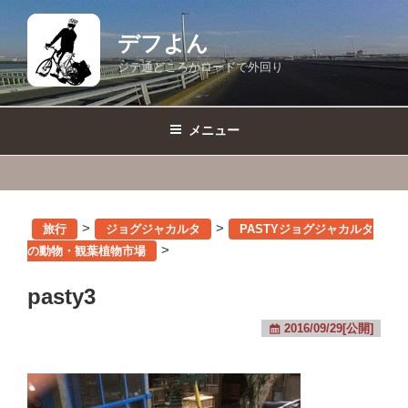
コ
ン
デフよん
テ
ジテ通どころかロードで外回り
ン
ツ
へ
メニュー
ス
キ
ッ
プ
>
>
旅行
ジョグジャカルタ
PASTYジョグジャカルタ
>
の動物・観葉植物市場
pasty3
2016/09/29[公開]