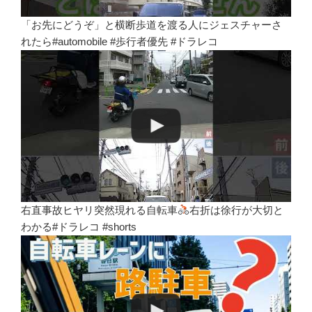
「お先にどうぞ」と横断歩道を渡る人にジェスチャーさ
れたら#automobile #歩行者優先 #ドラレコ
右直事故ヒヤリ突然現れる自転車
右折は徐行が大切と
わかる#ドラレコ #shorts