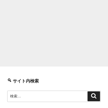
サイト内検索
検
検
索
索: