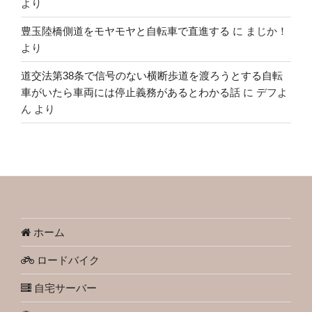
より
豊玉陸橋側道をモヤモヤと自転車で直進する
に
まじか！
より
道交法第38条で信号のない横断歩道を渡ろうとする自転
車がいたら車両には停止義務があるとわかる話
に
デフよ
ん
より
ホーム
ロードバイク
自宅サーバー