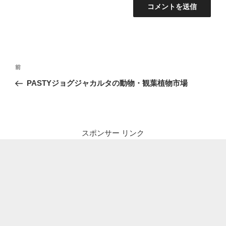
投
前
前
稿
の
PASTYジョグジャカルタの動物・観葉植物市場
ナ
投
ビ
稿
ゲ
ー
スポンサー リンク
シ
ョ
ン