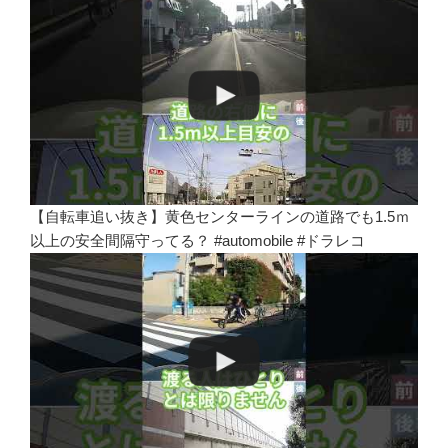
【自転車追い抜き】黄色センターラインの道路でも1.5ｍ
以上の安全間隔守ってる？ #automobile #ドラレコ