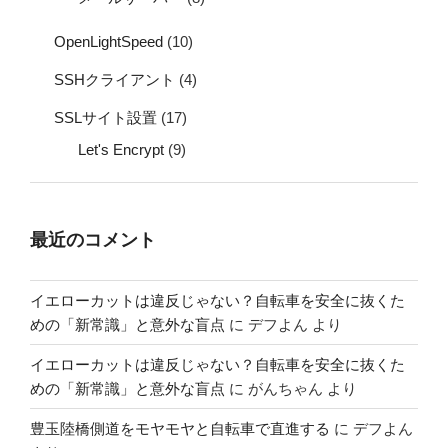
OpenLightSpeed
(10)
SSHクライアント
(4)
SSLサイト設置
(17)
Let's Encrypt
(9)
最近のコメント
イエローカットは違反じゃない？自転車を安全に抜くた
めの「新常識」と意外な盲点
に
デフよん
より
イエローカットは違反じゃない？自転車を安全に抜くた
めの「新常識」と意外な盲点
に
がんちゃん
より
豊玉陸橋側道をモヤモヤと自転車で直進する
に
デフよん