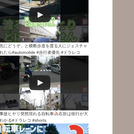
先にどうぞ」と横断歩道を渡る人にジェスチャ
れたら#automobile #歩行者優先 #ドラレコ
事故ヒヤリ突然現れる自転車
右折は徐行が大
わかる#ドラレコ #shorts