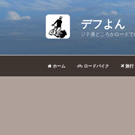
コ
ン
テ
デフよん
ン
ツ
ジテ通どころかロードで
へ
ス
キ
ッ
ホーム
ロードバイク
旅行
プ