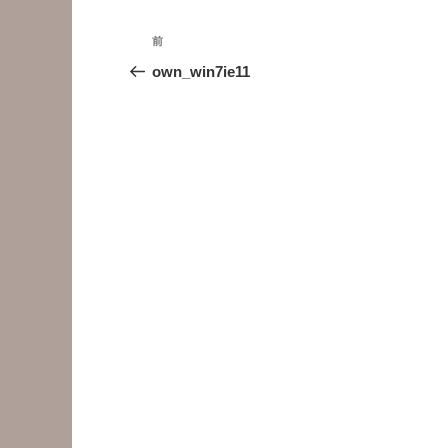
投
前
前
稿
の
own_win7ie11
投
ナ
稿
ビ
ゲ
ー
シ
ョ
ン