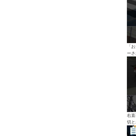
「お
ーさ
右直
切と