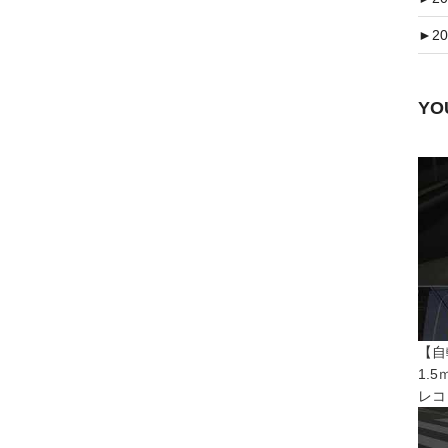
►
20
Y
【自
1.
レコ