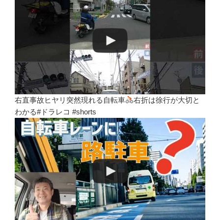
右直事故ヒヤリ突然現れる自転車
右折は徐行が大切と
わかる#ドラレコ #shorts