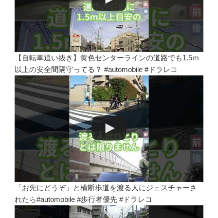
【自転車追い抜き】黄色センターラインの道路でも1.5ｍ
以上の安全間隔守ってる？ #automobile #ドラレコ
「お先にどうぞ」と横断歩道を渡る人にジェスチャーさ
れたら#automobile #歩行者優先 #ドラレコ