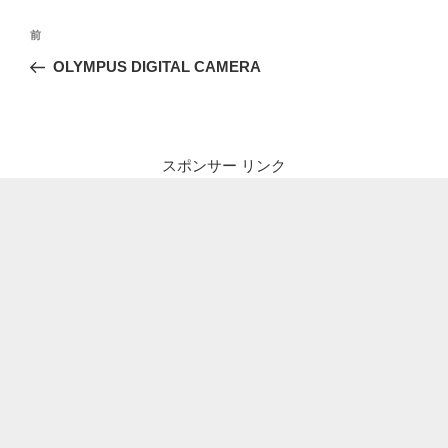
投
前
前
稿
の
OLYMPUS DIGITAL CAMERA
ナ
投
ビ
稿
ゲ
ー
スポンサー リンク
シ
ョ
ン