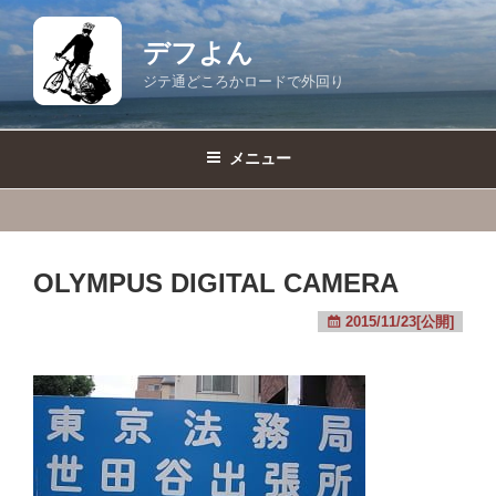
コ
ン
デフよん
テ
ジテ通どころかロードで外回り
ン
ツ
へ
メニュー
ス
キ
ッ
プ
OLYMPUS DIGITAL CAMERA
2015/11/23[公開]