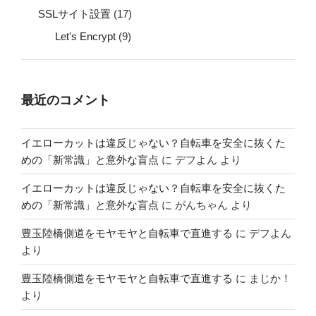
SSLサイト設置
(17)
Let's Encrypt
(9)
最近のコメント
イエローカットは違反じゃない？自転車を安全に抜くた
めの「新常識」と意外な盲点
に
デフよん
より
イエローカットは違反じゃない？自転車を安全に抜くた
めの「新常識」と意外な盲点
に
がんちゃん
より
豊玉陸橋側道をモヤモヤと自転車で直進する
に
デフよん
より
豊玉陸橋側道をモヤモヤと自転車で直進する
に
まじか！
より