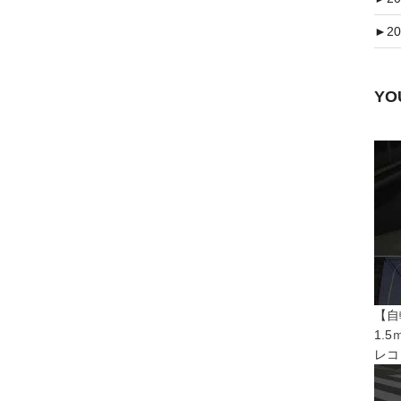
►
20
Y
【自
1.
レコ