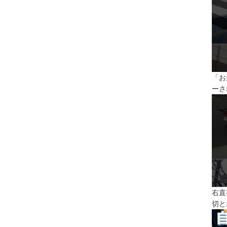
「お
ーさ
右直
切と