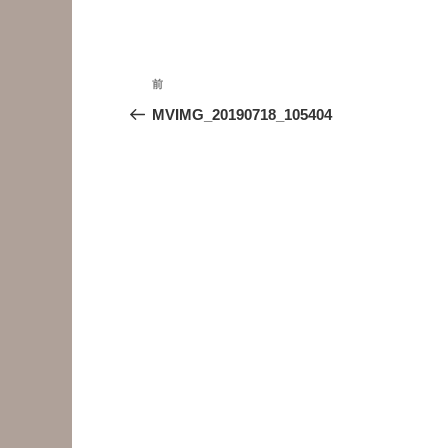
投
前
前
稿
の
MVIMG_20190718_105404
投
ナ
稿
ビ
ゲ
ー
シ
ョ
ン