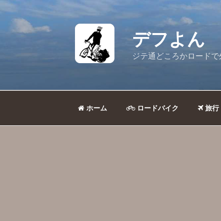
コ
ン
テ
デフよん
ン
ツ
ジテ通どころかロードで
へ
ス
キ
ッ
ホーム
ロードバイク
旅行
プ