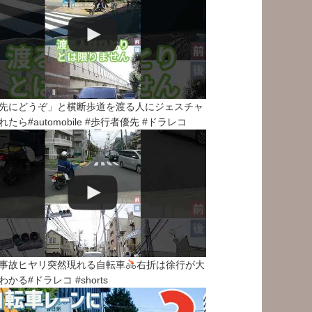
先にどうぞ」と横断歩道を渡る人にジェスチャ
れたら#automobile #歩行者優先 #ドラレコ
事故ヒヤリ突然現れる自転車
右折は徐行が大
わかる#ドラレコ #shorts